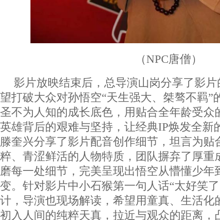
（NPC唐僧）
影片放映结束后，总导演山岗分享了影片
望打破大众对孙悟空“天生强大、桀骜不羁”
圣不为人知的成长底色，用贴合全年龄受众
英雄背后的艰难与坚持，让经典IP焕发全新
滕奎兴分享了影片配音创作细节，坦言为贴
粹、青涩鲜活的人物特质，团队摒弃了厚重
磨每一处细节，完美呈现出悟空从懵懂少年
变。针对影片中小石猴第一句人话“太好笑了
计，导演也现场解读，希望用童真、生活化
初入人间的纯粹天真，拉近与观众的距离，