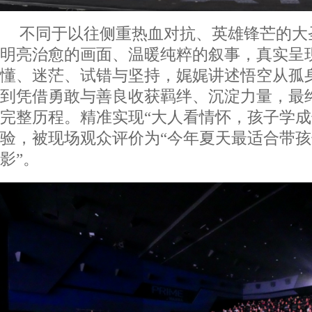
不同于以往侧重热血对抗、英雄锋芒的大
明亮治愈的画面、温暖纯粹的叙事，真实呈
懂、迷茫、试错与坚持，娓娓讲述悟空从孤
到凭借勇敢与善良收获羁绊、沉淀力量，最
完整历程。精准实现“大人看情怀，孩子学成
验，被现场观众评价为“今年夏天最适合带
影”。