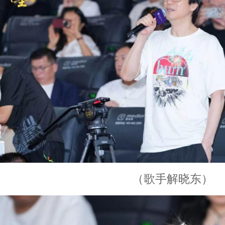
（歌手解晓东）