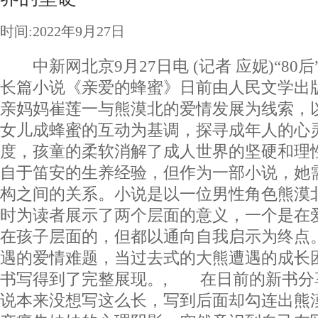
时间:2022年9月27日
中新网北京9月27日电 (记者 应妮)“80
长篇小说《亲爱的蜂蜜》日前由人民文学出
亲妈妈崔莲一与熊漠北的爱情发展为线索，
女儿成蜂蜜的互动为基调，探寻成年人的心
度，孩童的柔软消解了成人世界的坚硬和理
自于笛安的生养经验，但作为一部小说，她
构之间的关系。小说是以一位男性角色熊漠
时为读者展示了两个层面的意义，一个是在
在孩子层面的，但都以通向自我启示为终点
遇的爱情难题，当过去式的大熊遭遇的成长
书写得到了完整展现。, 在日前的新书分
说本来没想写这么长，写到后面却勾连出熊