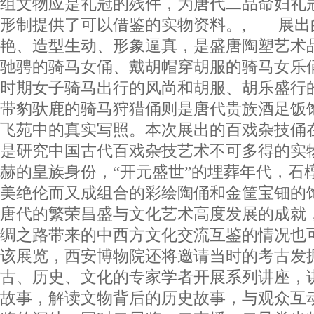
组文物应是礼冠的残件，为唐代二品命妇礼冠
形制提供了可以借鉴的实物资料。, 展出
艳、造型生动、形象逼真，是盛唐陶塑艺术
驰骋的骑马女俑、戴胡帽穿胡服的骑马女乐
时期女子骑马出行的风尚和胡服、胡乐盛行
带豹驮鹿的骑马狩猎俑则是唐代贵族酒足饭
飞苑中的真实写照。本次展出的百戏杂技俑
是研究中国古代百戏杂技艺术不可多得的实
赫的皇族身份，“开元盛世”的埋葬年代，石
美绝伦而又成组合的彩绘陶俑和金筐宝钿的
唐代的繁荣昌盛与文化艺术高度发展的成就
绸之路带来的中西方文化交流互鉴的情况也
该展览，西安博物院还将邀请当时的考古发
古、历史、文化的专家学者开展系列讲座，
故事，解读文物背后的历史故事，与观众互