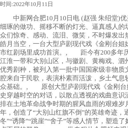
时间:2022年10月11日
中新网合肥10月10日电 (赵强 朱绍堂)
细琢的做功、摇移不断的灯光、逼真感人的
众们惊奇、感动、流泪、微笑，不时爆发出
皓月当空，一台大型庐剧现代戏《金刚台姐
市红剧场里成功首演。, 距今有200多年
江淮一带和大别山区，与徽剧、黄梅戏、泗
优秀剧种，被列入第一批中国国家级非物质
腔来自于民歌，表演朴素而活泼，乡土气息
众基础。, 原创大型庐剧现代戏《金刚台
史穿越时空的对话，以散点透视的戏曲意识
排在土地革命战争时期的腥风血雨的艰难岁
年，创造了“大别山红旗不倒”的英雄奇迹，通过
冬”“诱降”“跳崖”“舍子”等感人情节，塑造