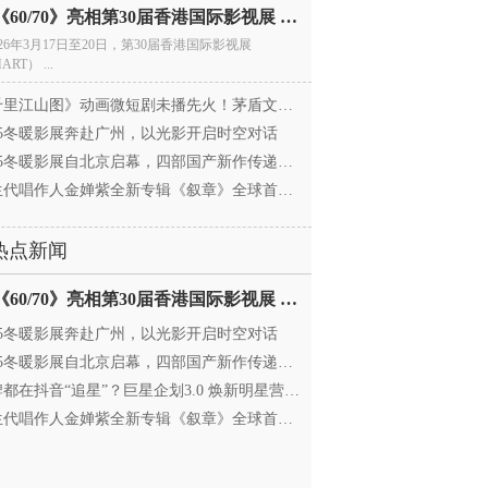
电影《60/70》亮相第30届香港国际影视展 冲刺戛纳备
026年3月17日至20日，第30届香港国际影视展
ART） ...
里江山图》动画微短剧未播先火！茅盾文学奖IP首
025冬暖影展奔赴广州，以光影开启时空对话
25冬暖影展自北京启幕，四部国产新作传递银幕温情
代唱作人金婵紫全新专辑《叙章》全球首发，颠覆
热点新闻
电影《60/70》亮相第30届香港国际影视展 冲刺戛纳备
025冬暖影展奔赴广州，以光影开启时空对话
25冬暖影展自北京启幕，四部国产新作传递银幕温情
都在抖音“追星”？巨星企划3.0 焕新明星营销，让
代唱作人金婵紫全新专辑《叙章》全球首发，颠覆