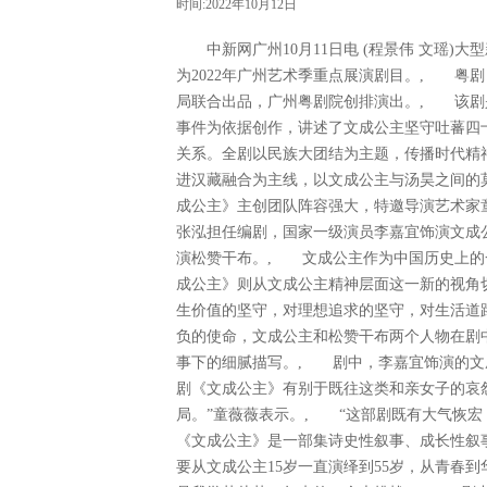
时间:2022年10月12日
中新网广州10月11日电 (程景伟 文瑶)大
为2022年广州艺术季重点展演剧目。, 粤
局联合出品，广州粤剧院创排演出。, 该剧
事件为依据创作，讲述了文成公主坚守吐蕃四
关系。全剧以民族大团结为主题，传播时代精
进汉藏融合为主线，以文成公主与汤昊之间的
成公主》主创团队阵容强大，特邀导演艺术家
张泓担任编剧，国家一级演员李嘉宜饰演文成
演松赞干布。, 文成公主作为中国历史上的
成公主》则从文成公主精神层面这一新的视角
生价值的坚守，对理想追求的坚守，对生活道
负的使命，文成公主和松赞干布两个人物在剧
事下的细腻描写。, 剧中，李嘉宜饰演的文
剧《文成公主》有别于既往这类和亲女子的哀
局。”童薇薇表示。, “这部剧既有大气恢宏
《文成公主》是一部集诗史性叙事、成长性叙
要从文成公主15岁一直演绎到55岁，从青春