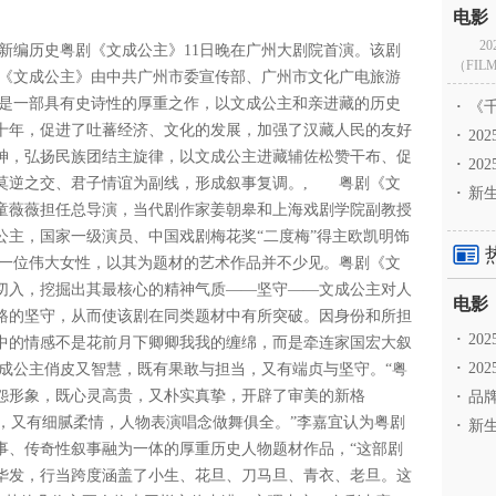
2
型新编历史粤剧《文成公主》11日晚在广州大剧院首演。该剧
（FILM
剧《文成公主》由中共广州市委宣传部、广州市文化广电旅游
是一部具有史诗性的厚重之作，以文成公主和亲进藏的历史
·
《千
十年，促进了吐蕃经济、文化的发展，加强了汉藏人民的友好
·
2
神，弘扬民族团结主旋律，以文成公主进藏辅佐松赞干布、促
·
20
莫逆之交、君子情谊为副线，形成叙事复调。, 粤剧《文
·
新生
童薇薇担任总导演，当代剧作家姜朝皋和上海戏剧学院副教授
公主，国家一级演员、中国戏剧梅花奖“二度梅”得主欧凯明饰
一位伟大女性，以其为题材的艺术作品并不少见。粤剧《文
切入，挖掘出其最核心的精神气质——坚守——文成公主对人
路的坚守，从而使该剧在同类题材中有所突破。因身份和所担
·
2
中的情感不是花前月下卿卿我我的缠绵，而是牵连家国宏大叙
·
20
成公主俏皮又智慧，既有果敢与担当，又有端贞与坚守。“粤
怨形象，既心灵高贵，又朴实真挚，开辟了审美的新格
·
品牌
，又有细腻柔情，人物表演唱念做舞俱全。”李嘉宜认为粤剧
·
新生
事、传奇性叙事融为一体的厚重历史人物题材作品，“这部剧
到华发，行当跨度涵盖了小生、花旦、刀马旦、青衣、老旦。这