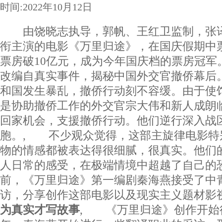
时间:2022年10月12日
由饶晓志执导，郭帆、王红卫监制，张译
衔主演的电影《万里归途》，在国庆假期中
票房破10亿元，成为今年国庆档的票房冠
改编自真实事件，揭秘中国外交官撤侨幕后
和国发生暴乱，撤侨行动刻不容缓。由于使
是协助撤侨工作的外交官宗大伟和新人成朗
回家机会，支援撤侨行动。他们逆行深入战
胞。, 不少观众觉得，这部主旋律电影特
物的情感都被表达得很细腻，很真实。他们
人日常的感受，在极端情境中超越了自己的
前，《万里归途》第一编剧秦海燕接受了中
访，分享创作这部电影以及现实主义题材
为真实才写故事
, 《万里归途》创作开始得