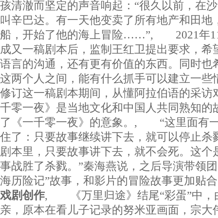
孩清澈而坚定的声音响起：“很久以前，在
叫辛巴达。有一天他变卖了所有地产和田地
船，开始了他的海上冒险……”, 2021年
成又一稿剧本后，监制王红卫提出要求，希
语言的沟通，还有更有价值的东西。同时也
这两个人之间，能有什么抓手可以建立一些
修订这一稿剧本期间，从懂阿拉伯语的采访
千零一夜》是当地文化和中国人共同熟知的
了《一千零一夜》的意象。, “这里面有
住了：只要故事继续讲下去，就可以停止杀
剧本里，只要故事讲下去，就不会死。这个
事战胜了杀戮。”秦海燕说，之后导演带领团
海历险记”故事，和影片的冒险故事更加
戏剧创作
, 《万里归途》结尾“彩蛋”中，
亲，原本在看儿子记录的努米亚画面，宗大