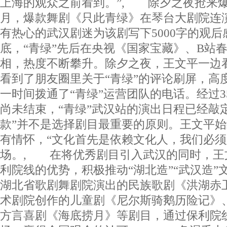
上海的观众之前看到。”, 除夕之夜抢来爆
月，爆款舞剧《只此青绿》在琴台大剧院连
有热心的武汉剧迷为该剧写下5000字的观后感
底，“青绿”先后在央视《国家宝藏》、B站
相，热度不断攀升。除夕之夜，王文平一边
看到了朋友圈里关于“青绿”的评论刷屏，高
一时间拨通了“青绿”运营团队的电话。经过
尚未结束，“青绿”武汉站的演出日程已经敲
款”并不是选择剧目最重要的原则。王文平
有情怀，“文化首先是依赖文化人，我们必
场。, 在将优秀剧目引入武汉的同时，王
利院线的优势，积极推动“湖北造”“武汉造”
湖北省歌剧舞剧院演出的民族歌剧《洪湖赤
术剧院创作的儿童剧《尼尔斯骑鹅历险记》
方言喜剧《海底捞月》等剧目，通过保利院线