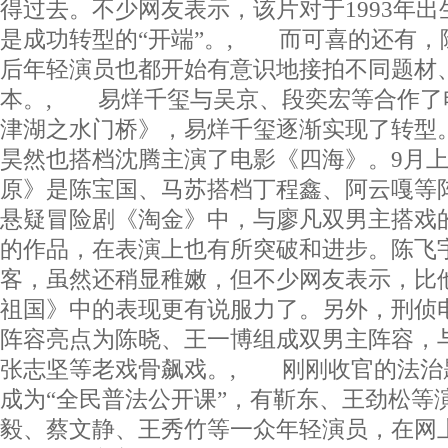
得过去。不少网友表示，该片对于1993年
是成功转型的“开端”。, 而可喜的还有，
后年轻演员也都开始有意识地接拍不同题材
本。, 易烊千玺与吴京、段奕宏等合作了
津湖之水门桥》，易烊千玺逐渐实现了转型
昊然也搭档沈腾主演了电影《四海》。9月
原》是陈宝国、马苏搭档丁程鑫、阿云嘎等
悬疑冒险剧《淘金》中，与廖凡双男主搭戏
的作品，在表演上也有所突破和进步。陈飞
客，虽然还稍显稚嫩，但不少网友表示，比
祖国》中的表现更有说服力了。另外，刑侦
阵容亮点为陈晓、王一博组成双男主阵容，
张志坚等老戏骨飙戏。, 刚刚收官的法治
成为“全民普法公开课”，有靳东、王劲松等
毅、蔡文静、王秀竹等一众年轻演员，在网