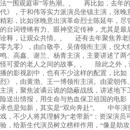
法”“围观庭审”等热潮。, 再比如，去年
代》，于和伟等实力派演员坐镇主演，张晚
精彩，比如张晚意出演革命烈士陈延年，尽
的台词铿锵有力、眼神坚定传神，尤其是最
诠释，让观众共情。, 还有去年聚焦养老
零九零》，由白敬亭、吴倩领衔主演，倪大
鸣、高鑫、谢兰、杨青主演，主要讲述了两个
怪可爱的老人之间的故事。, 除此之外，
播的影视剧中，也有不少这样的配置，比如
烈》，由黄渤、王一博领衔主演。由梁朝伟
主演，聚焦波谲云诡的隐蔽战线，讲述地下
险送出情报，用生命与热血保卫祖国的电影
承也是知新，其实是“双向奔赴”, 中年演
戏，不少人将其理解为“老带新”：资深演员
验，给新生代演员树立榜样作用，“像是助