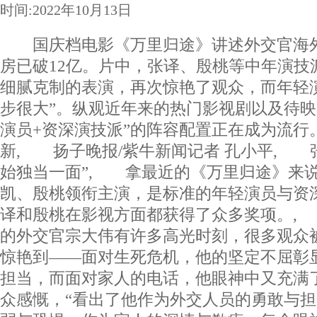
时间:2022年10月13日
国庆档电影《万里归途》讲述外交官海外
房已破12亿。片中，张译、殷桃等中年演技
细腻克制的表演，再次惊艳了观众，而年轻
步很大”。纵观近年来的热门影视剧以及待映
演员+资深演技派”的阵容配置正在成为流行。
新, 扬子晚报/紫牛新闻记者 孔小平, 
始独当一面”, 拿最近的《万里归途》来
凯、殷桃领衔主演，是标准的年轻演员与资
译和殷桃在影视方面都获得了众多奖项。,
的外交官宗大伟有许多高光时刻，很多观众
惊艳到——面对生死危机，他的坚定不屈彰
担当，而面对家人的电话，他眼神中又充满
众感慨，“看出了他作为外交人员的勇敢与