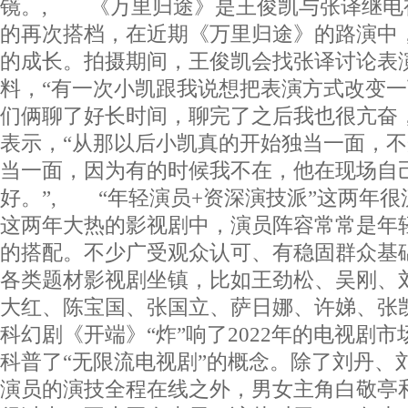
镜。, 《万里归途》是王俊凯与张译继电
的再次搭档，在近期《万里归途》的路演中
的成长。拍摄期间，王俊凯会找张译讨论表
料，“有一次小凯跟我说想把表演方式改变
们俩聊了好长时间，聊完了之后我也很亢奋
表示，“从那以后小凯真的开始独当一面，
当一面，因为有的时候我不在，他在现场自
好。”, “年轻演员+资深演技派”这两年
这两年大热的影视剧中，演员阵容常常是年
的搭配。不少广受观众认可、有稳固群众基
各类题材影视剧坐镇，比如王劲松、吴刚、
大红、陈宝国、张国立、萨日娜、许娣、张
科幻剧《开端》“炸”响了2022年的电视剧
科普了“无限流电视剧”的概念。除了刘丹、
演员的演技全程在线之外，男女主角白敬亭