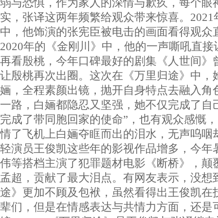
弱与恐惧，作为家人的深情与歉疚，每个眼
实，张译这两年频繁给观众带来惊喜。202
中，他饰演的张宪臣被电击的画面看得观众直
2020年的《金刚川》中，他的一声嘶吼
再看殷桃，今年口碑最好的剧集《人世间》
让殷桃再次出圈。这次在《万里归途》中，
婳，全程素颜出镜，抛开自身特点去融入角
一路，白婳都隐忍又坚强，她不仅完成了自
完成了带同胞回家的使命”，也有观众感慨，
情了飞机上白婳夺眶而出的泪水，无声呜咽
轻演员王俊凯这些年的影视作品增多，今年
伟等搭档主演了犯罪题材电影《断桥》，颠
孟超，贡献了最大泪点。有网友表示，没想
途》更加不顾及包袱，虽然看得出王俊凯在
辈们，但是在情感表达与共情力方面，还是