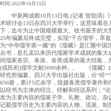
时间:2022年10月15日
中新网成都10月13日电 (记者 贺劭清)
术研讨会13日在四川大学举行，这意味着在
下，迄今为止中国规模最大、收书最齐的大
25年编纂后终成完璧，实现“千古儒学，萃
为“中华儒学第一藏”的《儒藏》是汇聚中国
丛书，是孔孟以来历代儒家学术成就的集大成
间儒家各宗、各派、各类成果的最大结集，
(或民初)儒学文献5000余种。, 《儒藏
研究所编纂、四川大学出版社出版，分“经”“
656册，累计5亿余字，统摄各类儒学著作和
以经书为主体的经注、经解和经说系列；“论
发为主要内容的儒家子学、礼教、政论、杂议
记载儒学历史为主要内容的人物、流派、制