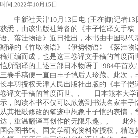
时间:2022年10月15日
中新社天津10月13日电 (王在御)记者1
获悉，由该出版社筹备的《丰子恺译文手稿
语、落洼物语》近日推出，本书由中国现代
翻译的《竹取物语》《伊势物语》《落洼物
稿汇编而成，也是这三卷译文手稿的首度面
恺所翻译的上述三部日本物语于1984年首
三卷手稿便一直由丰子恺后人珍藏。此次，
长丰羽授权天津人民出版社出版的《丰子恺
卷译文手稿的首度面世。, 日本熊本大学
示，阅读本书不仅可以欣赏到书法名家丰子
从其推敲修改的笔迹中想象丰子恺的表情，
达，重温翻译再创作的无限乐趣。, 此外
国会图书馆、国文学研究资料馆授权，精选