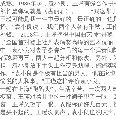
成熟。1986年起，袁小良、王瑾有缘合作
部长篇弹词就是《孟丽君》。, “我这辈
王瑾可能是我一生中最好的、最正确的、也
择。”袁小良说，“我们两个人各有千秋，工
补短。”2018年，王瑾摘得中国曲艺“牡丹
了全国首对登上牡丹表演奖高峰的艺术伉俪
中，袁小良对妻子参赛作品的每一个弹奏间
都琢磨再三，两人一起分析和修改。另外，
担，袁小良放下手头工作变身助理，踏踏实实
作。“袁小良是个极有担当的男人。他在家
愉悦的人和事。”王瑾这样评价袁小良。,
一起在上海“跑码头”，生活辛苦。一次两人
橱窗，王瑾对着其中的一件裙子望了一眼。
窗，王瑾又望了一眼。衣服标价好几百元，
是买不起的。王瑾没吭声，袁小良也没吱声