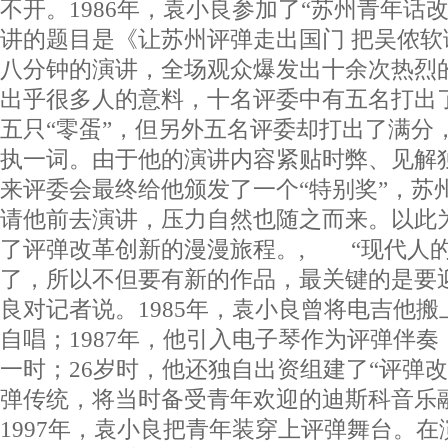
不开。1986年，袁小良参加了“苏州青年话
讲的题目是《让苏州评弹走出国门 把吴侬
八分钟的演讲，全场观众爆发出十余次热烈
出乎很多人的意料，十名评委中有五名打出
五只“零蛋”，但另外五名评委却打出了满分
执一词。由于他的演讲内容紧贴时弊、见解
来评委会最终给他颁发了一个“特别奖”，苏
请他前去演讲，压力自然也随之而来。以此
了评弹改革创新的漫漫旅程。, “现代人
了，所以不但要有新的作品，最关键的是要
良对记者说。1985年，袁小良曾将电吉他
自唱；1987年，他引入电子琴作为评弹伴
一时；26岁时，他还独自出资组建了“评弹
弹传统，将当时备受青年欢迎的迪斯科音乐
1997年，袁小良把青年装穿上评弹舞台。