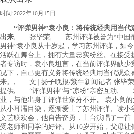
时间:2022年10月15日
“评弹男神”袁小良：将传统经典用当代
出来
, 张毕荣, 苏州评弹被誉为“中国最
男神”袁小良从十岁起，学习苏州评弹，如
活跃在舞台上，拥有大量忠实粉丝。在接受
者专访时，袁小良坦言，在当前评弹界缺少
况下，自己更有义务将传统经典用当代观众
来。, 文 | 扬子晚报/紫牛新闻记者 张
提供, “评弹男神”与“凉粉”亲密互动,
业，与他出身于评弹世家分不开。 袁小良
从小耳濡目染，逐渐爱上了苏州评弹。读小
文艺联欢会，他自告奋勇，上台演唱了一首
受老师和同学的好评。从10岁开始，父母让