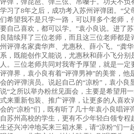
评弹，弹琵琶、弹三弦、吊嗓子。功夫不负
学习了8年之后，成功考入苏州评弹团。“父
们希望我不是只学一路，可以拜多个老师，
要自己喜欢，都可以学。”袁小良说。进了
良陆续拜了三位老师，而且这三位老师都是
州评弹名家龚华声、尤惠秋、薛小飞。“龚
系，既能创作又能说，尤惠秋和薛小飞分别
人。三位老师共同对我寄予厚望，就是一定
评弹界，袁小良有着“评弹男神”的美誉，他
会的评弹演员。说起自己的“凉粉”，袁小良
说“之所以举办粉丝见面会，主要是希望用
式来重新包装、推广评弹，让更多的人喜欢
会的“凉粉”们，既有听了几十年袁小良唱评
自苏州高校的学生，更有不少年轻白领专程
生还兴冲冲地买来三箱水果，请“凉粉”们一