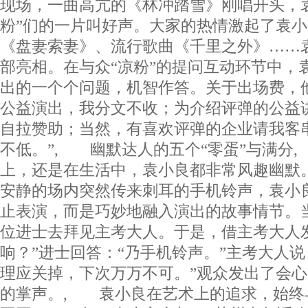
现场，一曲高亢的《林冲踏雪》刚唱开头，
粉”们的一片叫好声。大家的热情激起了袁
《盘妻索妻》、流行歌曲《千里之外》……
部亮相。在与众“凉粉”的提问互动环节中，
出的一个个问题，机智作答。关于出场费，
公益演出，我分文不收；为介绍评弹的公益
自拉赞助；当然，有喜欢评弹的企业请我客
不低。”, 幽默达人的五个“零蛋”与满分
上，还是在生活中，袁小良都非常风趣幽默
安静的场内突然传来刺耳的手机铃声，袁小
止表演，而是巧妙地融入演出的故事情节。
位进士去拜见主考大人。于是，借主考大人
响？”进士回答：“乃手机铃声。”主考大人说
理应关掉，下次万万不可。”观众发出了会
的掌声。, 袁小良在艺术上的追求，始终