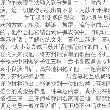
评弹的表现手法融入到歌舞剧中，让时尚人
演。这一切显得那么出奇不意，为苏州评弹
气。, 为了吸引更多的观众，袁小良绞尽
欢的方式，相亲、摇滚、舞蹈、流行歌曲…
的，他都会把它结合到评弹表演中。“我真
学苏州话，了解传统文化，喜欢上苏州，喜
弹。”袁小良尝试用苏州话演唱流行歌曲，
委托人来找他，将苏州话演唱的歌曲在飞机上
辛格来中国游览长江三峡，袁小良应邀去专
袁小良演唱后，高兴地拥抱了他，一起合影
美，苏州评弹更美”。, 与爱妻相互成就
评弹拼档演出，能够找到一位好搭档，互相
璧合的黄金搭档是一件幸运的事。袁小良在
搭档王瑾。王瑾师承弹词名家蒋云仙，聪慧
词女演员一般注重弹唱，而王瑾不但唱功出