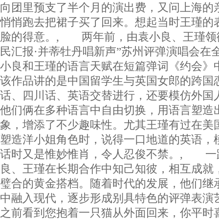
向团里预支了半个月的演出费，又问上海的
悄悄跑去把裙子买了回来。想起当时王瑾的
脸的得意。, 两年前，由袁小良、王瑾领
民汇报·并蒂牡丹唱新声”苏州评弹演唱会在
小良和王瑾的语言天赋在短篇弹词《约会》
该作品讲的是中国留学生与英国女郎的跨国
话、四川话、英语交替进行，还要模仿外国
他们俩在多种语言中自由切换，用语言塑造
象，增添了不少趣味性。尤其王瑾有过在美
塑造洋小姐角色时，说得一口地道的英语，
话时又是惟妙惟肖，令人忍俊不禁。, 一
良、王瑾在长期合作中知己知彼，相互成就
璧合的黄金搭档。随着时代的发展，他们继
中融入现代，逐步形成别具特色的评弹表演
之前看到您抱着一只猫从外面回来，你平