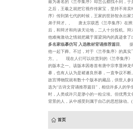
最为著名的《兰亭集序》却怎么都找不到，于
之后，王羲之就把它视作传家宝，坚持不肯卖
序》传到第七代的时候，王家的世孙智永出家
弟子辩才。, 唐太宗获悉《兰亭集序》在辨
后，和辩才和尚谈天论地，二人十分投机。辩
他难掩激动之情就把藏于屋梁洞内的真迹拿
多名家临摹仿写
入选教材背诵推荐篇目
, 据
他一起下葬。不过，对于《兰亭集序》的真实
方。, 现在人们可以欣赏到的《兰亭集序》
的版本之一。该版本因卷首有唐中宗李显神龙
摹，也有人认为是褚遂良所摹，一直争议不断
故宫博物院就有数十个版本的藏品，供世人参
选为“古诗文背诵推荐篇目”，相信许多人的
时，人类或许只是渺小的一粒尘埃。但优秀文
背景的人，从中感受到属于自己的思想脉动。(
首页