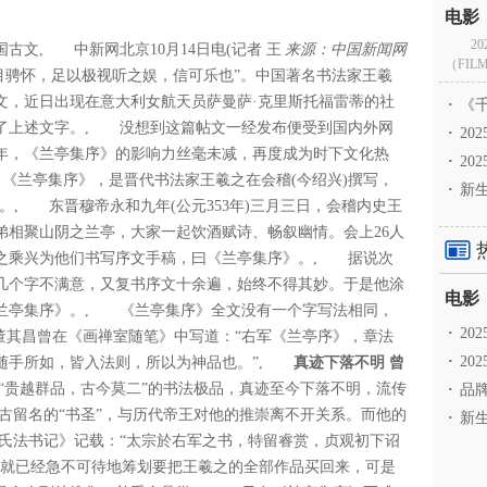
2
国古文
, 中新网北京10月14日电(记者 王
来源：中国新闻网
（FILM
目骋怀，足以极视听之娱，信可乐也”。中国著名书法家王羲
文，近日出现在意大利女航天员萨曼萨·克里斯托福雷蒂的社
·
《千
了上述文字。, 没想到这篇帖文一经发布便受到国内外网
·
2
年，《兰亭集序》的影响力丝毫未减，再度成为时下文化热
·
20
《兰亭集序》，是晋代书法家王羲之在会稽(今绍兴)撰写，
·
新生
”。, 东晋穆帝永和九年(公元353年)三月三日，会稽内史王
弟相聚山阴之兰亭，大家一起饮酒赋诗、畅叙幽情。会上26人
羲之乘兴为他们书写序文手稿，曰《兰亭集序》。, 据说次
几个字不满意，又复书序文十余遍，始终不得其妙。于是他涂
兰亭集序》。, 《兰亭集序》全文没有一个字写法相同，
·
2
董其昌曾在《画禅室随笔》中写道：“右军《兰亭序》，章法
·
20
随手所如，皆入法则，所以为神品也。”,
真迹下落不明 曾
“贵越群品，古今莫二”的书法极品，真迹至今下落不明，流传
·
品牌
古留名的“书圣”，与历代帝王对他的推崇离不开关系。而他的
·
新生
氏法书记》记载：“太宗於右军之书，特留睿赏，贞观初下诏
，就已经急不可待地筹划要把王羲之的全部作品买回来，可是