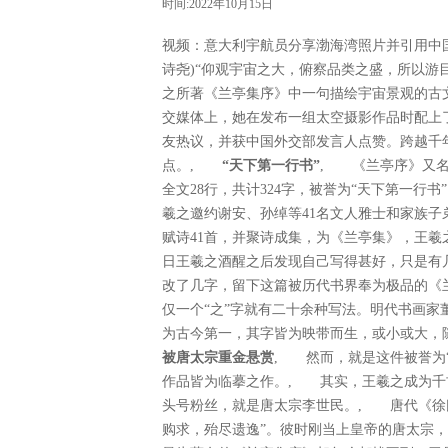
时间:2022年10月15日
视频：意大利宇航员分享渤海湾照片并引用中
诗尧)“仰观宇宙之大，俯察品类之盛，所以游
之所著《兰亭集序》中一句描绘宇宙景观的古
交媒体上，她在发布一组太空摄影作品时配上
友热议，并获中国外交部发言人点赞。跨越千
点。,
“天下第一行书”
, 《兰亭序》又名
全文28行，共计324字，被誉为“天下第一行书
羲之邀约谢安、孙绰等41名文人雅士和家族子
赋诗41首，并聚诗成集，为《兰亭集》，王
日王羲之酒醒之后发现自己写得甚好，只是有
改了几字，留下这篇被历代书界奉为极品的《
仅一个“之”字就有二十余种写法。明代书画家
为古今第一，其字皆为映带而生，或小或大，
被唐太宗重金悬赏
, 然而，就是这件被誉为
作品皆为临摹之作。, 其实，王羲之成为千
头号粉丝，就是唐太宗李世民。, 唐代《徐
购求，殆尽遗逸”。彼时刚当上皇帝的唐太宗