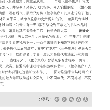
是命人到处搜集，并重金悬赏。, 早在《兰亭集序》写成
给别人，并命令子孙将其代代相传。令人惋惜的是，《兰亭集
为僧，没有后代，最后只好将《兰亭集序》的真迹传给了他的
才和尚手里，就命令监察御史萧翼去“智取”。萧翼到寺庙以
才以为遇上知音，有一天“碰巧”谈论到王羲之的书法作品时，
了出来，萧翼趁其不备偷走了它，转呈给唐太宗。,
曾被众
史料记载，唐太宗死后，根据他的遗愿，《兰亭集序》也随
下落史学界仍说法不一，千百年来谁也不知道它最终去向何
，都是唐代以后的摹本，其中“神龙本”《兰亭集序》是最著名
年号小印，故而得名，学界一度认为是唐代书法家冯承素临
。, 古往今来，《兰亭集序》曾被众多名家临摹、仿写，
观、欣赏。普通高中课程标准实验教科书中，《兰亭集序》入
学生时代都背诵过这篇旷世杰作。, 面对浩瀚宇宙与时间长河
化的魅力却可以跨越时空限制，让不同年代、不同地域、不同
完)
分享到：