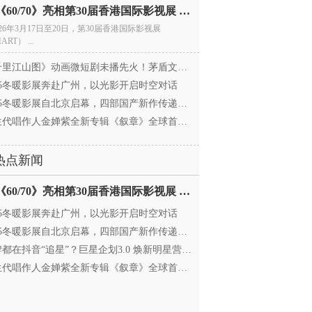
电影《60/70》亮相第30届香港国际影视展 冲刺戛纳备
026年3月17日至20日，第30届香港国际影视展
ART） ...
里江山图》动画微短剧未播先火！茅盾文学奖IP首
025冬暖影展奔赴广州，以光影开启时空对话
25冬暖影展自北京启幕，四部国产新作传递银幕温情
代唱作人金婵紫全新专辑《叙章》全球首发，颠覆
热点新闻
电影《60/70》亮相第30届香港国际影视展 冲刺戛纳备
025冬暖影展奔赴广州，以光影开启时空对话
25冬暖影展自北京启幕，四部国产新作传递银幕温情
都在抖音“追星”？巨星企划3.0 焕新明星营销，让
代唱作人金婵紫全新专辑《叙章》全球首发，颠覆