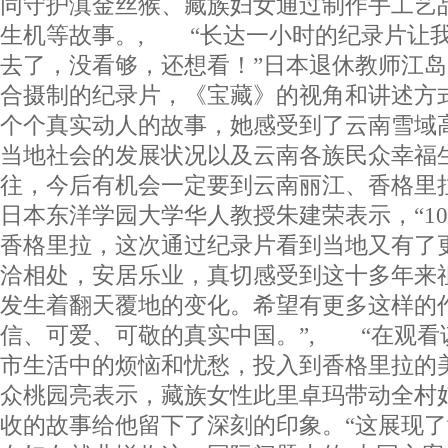
同守护滇金丝猴、藏族妇女通过制作手工艺
生机等故事。, “长达一小时的纪录片让
去了，没看够，还想看！”日本退休教师江
合摄制的纪录片，《宝藏》的视角和讲述方
个个真实动人的故事，她感受到了云南雪域
当地社会的发展状况以及云南各族民众幸福
往，今后有机会一定要到云南丽江、香格里
日本东洋学园大学华人教授朱建荣表示，“1
香格里拉，这次通过纪录片看到当地又有了
洽相处，安居乐业，真切感受到这十多年来
发生着翻天覆地的变化。希望有更多这样的
信、可爱、可敬的真实中国。”, “在观看
市生活中的烦恼和忧愁，投入到香格里拉的
众桃园亮表示，藏族女性此里卓玛带动全村
收的故事给他留下了深刻的印象。“这展现