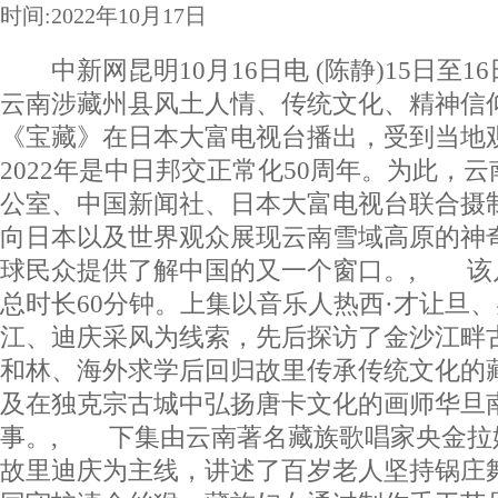
时间:2022年10月17日
中新网昆明10月16日电 (陈静)15日至1
云南涉藏州县风土人情、传统文化、精神信
《宝藏》在日本大富电视台播出，受到当
2022年是中日邦交正常化50周年。为此，
公室、中国新闻社、日本大富电视台联合摄
向日本以及世界观众展现云南雪域高原的神
球民众提供了解中国的又一个窗口。, 该
总时长60分钟。上集以音乐人热西·才让旦
江、迪庆采风为线索，先后探访了金沙江畔
和林、海外求学后回归故里传承传统文化的
及在独克宗古城中弘扬唐卡文化的画师华旦
事。, 下集由云南著名藏族歌唱家央金拉
故里迪庆为主线，讲述了百岁老人坚持锅庄