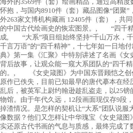
海外的3569件（套）绘画精品，通过高精
怀抱，与国内8910件（套）藏品图像“团聚
外263家文博机构藏画 12405件（套），
的中国古代绘画史的恢宏图景。, “四千精
成, “大系”项目组始终坚持“千山万水，
千言万语”的“四千精神”，十七年如一日地
典》第一集《汇聚》中特别讲述了名画《女
背后故事，让观众能一窥大系团队的“四千精
的。, 《女史箴图》为中国东晋顾恺之创
原作已佚失，目前已知最早的唐代摹本在经历
乱后，被英军上尉约翰逊趁乱盗走，以25镑
物馆。由于年代久远，12段画面现仅存9段
掉渣情况。是怎样的契机让“大系”团队说服
像数据？他们又怎样让中华瑰宝《女史箴图
实还原古代书画的气息与质感，最终完成