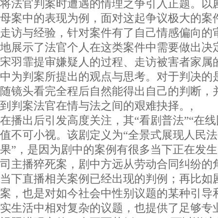
将法官判案时遭遇的情理之争引入正题。以
母案中的表现为例，面对这起争议极大的案
走访与经验，针对案件有了自己情感偏向的
地展示了法官个人在这类案件中需要做出决
宋羽霏提审嫌疑人的过程、走访被害者家属
中为判案所提出的观点与思考。对于判决的
随镜头看完全程后自然能得出自己的判断，
到判案法官在情与法之间的艰难抉择。, 
在播出后引发高度关注，其“看剧普法”“在线
值不可小视。该剧定义为“全景式展现人民
果”，是因为剧中的案例有很多当下正在发
司主播猝死案，剧中方远从劳动合同纠纷的
当下直播相关案例已经出现的判例；再比如
案，也是对如今社会中性别议题的某种引导
实生活中相对复杂的议题，也提供了足够专