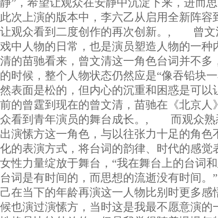
静”，希望让观众在安静中沉淀下来，进而
此次上演的版本中，李六乙从启用全新阵容
让观众看到二度创作的再次创新。, 曾文
戏中人物的日常，也是演员塑造人物的一种
清的苗驰看来，曾文清这一角色台词并不多
的时候，整个人物状态仍然应是“像吞铅块
然表面是松的，但内心的沉重和困惑是可以让
前的曾霆到现在的曾文清，苗驰在《北京人
众看到青年演员的舞台成长。, 而观众熟
出演愫方这一角色，与以往张力十足的角色
化的表演方式，将台词的韵律、时代的感觉
女性力量绽放于舞台，“我在舞台上的台词
台词是有时间的，而思想的流逝没有时间。
己在当下的年龄再演这一人物比别时更多感
候也演过演愫方，当时这是我最不愿意演的