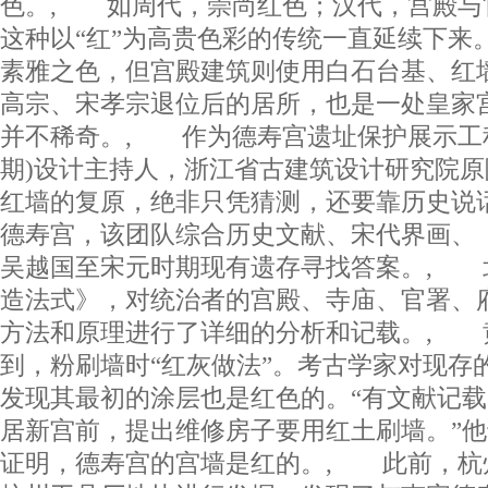
色。, 如周代，崇尚红色；汉代，宫殿与
这种以“红”为高贵色彩的传统一直延续下来
素雅之色，但宫殿建筑则使用白石台基、红
高宗、宋孝宗退位后的居所，也是一处皇家
并不稀奇。, 作为德寿宫遗址保护展示工
期)设计主持人，浙江省古建筑设计研究院
红墙的复原，绝非只凭猜测，还要靠历史说
德寿宫，该团队综合历史文献、宋代界画、
吴越国至宋元时期现有遗存寻找答案。, 
造法式》，对统治者的宫殿、寺庙、官署、
方法和原理进行了详细的分析和记载。, 
到，粉刷墙时“红灰做法”。考古学家对现存
发现其最初的涂层也是红色的。“有文献记
居新宫前，提出维修房子要用红土刷墙。”
证明，德寿宫的宫墙是红的。, 此前，杭