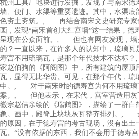
杭州工具厂地块进行发掘，发现了与南宋德
墙、便门、水渠等重要遗迹。其中，水渠底
色夯土夯筑。, 再结合南宋文史研究专家
画，发现“南宋首创大红宫墙”这一结果，德
呈现在公众面前。, 但也有网友发现，墙
的？一直以来，在许多人的认知中，琉璃瓦是
寿宫不用琉璃瓦，是那个年代技术不达标？
家赵伯驹的《阿阁图》中，所有建筑的屋顶
瓦，显得无比华贵。可见，在那个年代，琉
中。, 对于南宋时的德寿宫为何不用琉璃
案。, 但他表示，在宋代，宫室营造用灰
徽宗赵佶亲绘的《瑞鹤图》，描绘了一群白
象。画中，殿脊上块块灰瓦整齐排列。, 
的原因，在于德寿宫的考古现场，没有出土
瓦。“没有依据的东西，我们不会用于德寿宫复