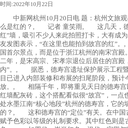
时间:2022年10月22日
中新网杭州10月20日电 题：杭州文旅
么是红的？, 记者 童笑雨, 这几天，德
红”墙，吸引不少人来此拍照打卡，大有成
友发图表示，“在这里也能拍到故宫的红”。
国首尔景点，而是位于浙江杭州的南宋宫殿
二年，是宋高宗、宋孝宗退位后居住的宫殿
内”。, 据悉，德寿宫遗址保护展示工程暨
目已进入内部装修和布展的扫尾阶段，预计今
放。, 相隔千年，即将重见天日的德寿宫以
红墙配灰砖，这个搭配看似很“故宫”，一点
处水墨江南“核心地段”杭州的德寿宫，它的
的？, 这和德寿宫的“定位”有关。在中国
赋予色彩以等级的礼制要求。其中红色则是