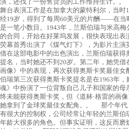
演，还找了一份售货员的工作维持生计。,
舞台表演工作是在加拿大的蒙特利尔，当时1
经19岁，得到了每周60美元的片酬——在
是一笔小数目。1943年，兰斯伯瑞与米高梅
的合同，开始在好莱坞发展，很快表现出表演
荧幕首秀出演了《煤气灯下》，为影片主演
借在这部电影中的出色演出，兰斯伯瑞获得
提名，当时她还不到20岁。第二年，她凭借
画像》中的表现，再次获得奥斯卡奖最佳女
伯瑞第三次获得奥斯卡奖提名是在1963年
魂》中扮演了一位背叛自己儿子和国家的母
终未能获得奥斯卡奖，但《道林·格雷的画
她拿到了金球奖最佳女配角。, 那个年代
有很大的控制权，公司经常让年轻的兰斯伯
年龄大很多的角色。但事实证明，这反而磨