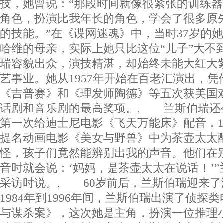
技，她曾说：“那段时间就像很紧张的训练
角色，扮演比我年长的角色，学会了很多原
的技能。”在《谍网迷魂》中，当时37岁的她
哈维的母亲，实际上她只比这位“儿子”大不
瑞容貌出众，演技精湛，却始终未能大红大
艺事业。她从1957年开始在百老汇演出，
《吉普赛》和《理发师陶德》等五次获美国
话剧和音乐剧的最高奖项。, 兰斯伯瑞还会
第一次给迪士尼电影《飞天万能床》配音，1
提名动画电影《美女与野兽》中为茶壶太太
怪，孩子们竟然能辨别出我的声音。他们在
音时就会说：‘妈妈，是茶壶太太在说话！’”兰
采访时说。, 60岁前后，兰斯伯瑞迎来
1984年到1996年间，兰斯伯瑞出演了侦探
与谋杀案》，这次她是主角，扮演一位推理