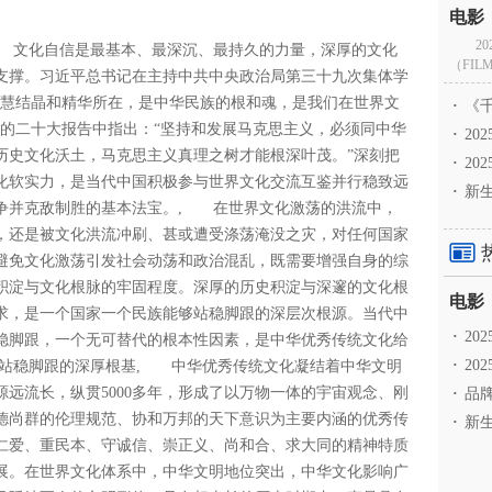
2
 文化自信是最基本、最深沉、最持久的力量，深厚的文化
（FILM
支撑。习近平总书记在主持中共中央政治局第三十九次集体学
智慧结晶和精华所在，是中华民族的根和魂，是我们在世界文
·
《千
党的二十大报告中指出：“坚持和发展马克思主义，必须同中华
·
2
历史文化沃土，马克思主义真理之树才能根深叶茂。”深刻把
·
20
化软实力，是当代中国积极参与世界文化交流互鉴并行稳致远
·
新生
争并克敌制胜的基本法宝。, 在世界文化激荡的洪流中，
，还是被文化洪流冲刷、甚或遭受涤荡淹没之灾，对任何国家
避免文化激荡引发社会动荡和政治混乱，既需要增强自身的综
积淀与文化根脉的牢固程度。深厚的历史积淀与深邃的文化根
求，是一个国家一个民族能够站稳脚跟的深层次根源。当代中
·
2
稳脚跟，一个无可替代的根本性因素，是中华优秀传统文化给
·
20
站稳脚跟的深厚根基, 中华优秀传统文化凝结着中华文明
远流长，纵贯5000多年，形成了以万物一体的宇宙观念、刚
·
品牌
德尚群的伦理规范、协和万邦的天下意识为主要内涵的优秀传
·
新生
仁爱、重民本、守诚信、崇正义、尚和合、求大同的精神特质
展。在世界文化体系中，中华文明地位突出，中华文化影响广