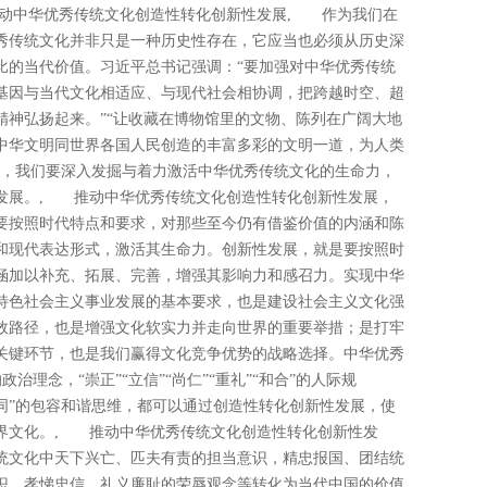
动中华优秀传统文化创造性转化创新性发展, 作为我们在
秀传统文化并非只是一种历史性存在，它应当也必须从历史深
比的当代价值。习近平总书记强调：“要加强对中华优秀传统
基因与当代文化相适应、与现代社会相协调，把跨越时空、超
精神弘扬起来。”“让收藏在博物馆里的文物、陈列在广阔大地
中华文明同世界各国人民创造的丰富多彩的文明一道，为人类
此，我们要深入发掘与着力激活中华优秀传统文化的生命力，
发展。, 推动中华优秀传统文化创造性转化创新性发展，
要按照时代特点和要求，对那些至今仍有借鉴价值的内涵和陈
和现代表达形式，激活其生命力。创新性发展，就是要按照时
涵加以补充、拓展、完善，增强其影响力和感召力。实现中华
特色社会主义事业发展的基本要求，也是建设社会主义文化强
效路径，也是增强文化软实力并走向世界的重要举措；是打牢
关键环节，也是我们赢得文化竞争优势的战略选择。中华优秀
政治理念，“崇正”“立信”“尚仁”“重礼”“和合”的人际规
而不同”的包容和谐思维，都可以通过创造性转化创新性发展，使
界文化。, 推动中华优秀传统文化创造性转化创新性发
统文化中天下兴亡、匹夫有责的担当意识，精忠报国、团结统
识，孝悌忠信、礼义廉耻的荣辱观念等转化为当代中国的价值