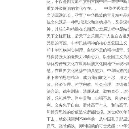
泛，不仅是四大原生文明古国中唯一未曾中断
重要外溢影响的文化存在。, 中华优秀传统
文明源远流长，孕育了中华民族的宝贵精神品
统文化既是一种思想观念和道德规范，又是深
神，其核心和精髓在长期历史发展进程中凝结为
天下之忧而忧，后天下之乐而乐”“人生自古谁
品质的写照。中华民族精神的核心是爱国主义
和中华民族同心同德、自强不息的精神纽带。
终保持强大的凝聚力和向心力。以爱国主义为
华优秀传统文化在世界民族文化园地中呈现出
慧，在世界文化激荡中独具魅力。中华民族的
承下来的思想精华，成为我们取之不尽、用之
政、经济管理、哲学宗教、社会伦理、道德修
法合治、德主刑辅，清廉从政、勤勉奉公，道
维，乐礼善学、尚中贵和，自强不息、刚健有
利、义务先于自由、群体高于个人、和谐高于
和博弈思维的价值追求所能比拟。20世纪80年
下去，就必须回到2500年前，从中国孔子那
戾气、驱除偏狭、抑制凶顽的可贵效能；中华