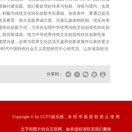
措施付诸实践。我们要处理好传承与创新、传统与现代、实质
，积极为传统文化转化创新夯实基础、创造条件。要通过提高
普及教育、加大实践养成力度、完善弘扬体制机制、优化传承
索转化创新方式，力求在实现中华优秀传统文化创造性转化创
，取得新成就。借力中华优秀传统文化创造性转化创新性发
繁荣兴盛，必将为世界文化交流互鉴和创新发展作出新的更大
新时代中国特色社会主义思想研究中心研究员、山东省高校当
分享到：
Copyright © by CCTV娱乐报，未 经 书 面 授 权 禁 止 使 用
文字和图片转自互联网，如有侵权请联系我们删除