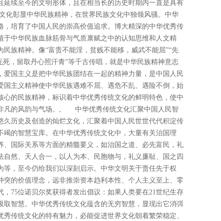
且延续至今的文明形体，且在相当长的历史时期内一直是具有
文化彰显中华民族精神，在世界民族文化中独领风骚。中华
格，培育了中国人民的崇高价值追求。博大精深的中华优秀传
植于中华民族血脉筋骨与气质禀赋之中的认知思维和人文精
民族精神。像“富贵不能淫，贫贱不能移，威武不能屈”“先
无死，留取丹心照汗青”等千古传唱，就是中华民族精神意志
，爱国主义是把中华民族团结在一起的精神力量，是中国人民
爱国主义精神使中华民族遇难不屈、遇危不乱、遇险不倒，始
核心的民族精神，标识着中华优秀传统文化的鲜明特色，使中
非凡的风韵与气场。, 中华优秀传统文化汇聚中国人民智
悠久历史及创造的灿烂文化，汇聚着中国人民世世代代积淀传
不竭的智慧宝库。在中华优秀传统文化中，大量有关治国理
养、国际关系等方面的精髓要义，如治国之道、必先富民，礼
法自然、天人合一，以人为本、民胞物与，礼义廉耻、国之四
为等，至今仍给我们以深刻启示。中华文明关于责任先于权
冲突的价值理念，远非推崇资本趋利本性、个人主义至上、零
代，75位诺贝尔奖获得者发出倡议：如果人类要在21世纪生存
里汲取智慧。中华优秀传统文化蕴含的无穷智慧，显现出它消弭
优秀传统文化的特有魅力，必能促进世界文化朝着繁荣稳定、