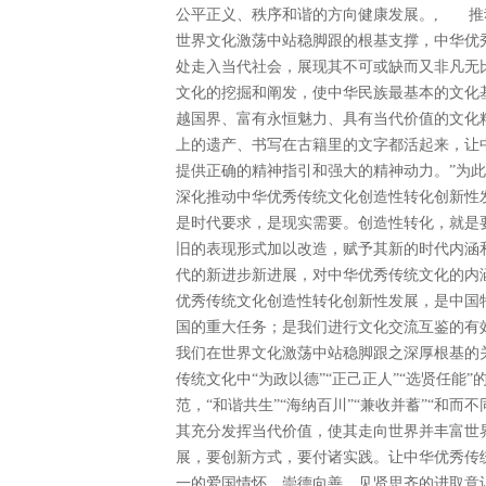
公平正义、秩序和谐的方向健康发展。, 推
世界文化激荡中站稳脚跟的根基支撑，中华优
处走入当代社会，展现其不可或缺而又非凡无
文化的挖掘和阐发，使中华民族最基本的文化
越国界、富有永恒魅力、具有当代价值的文化
上的遗产、书写在古籍里的文字都活起来，让
提供正确的精神指引和强大的精神动力。”为
深化推动中华优秀传统文化创造性转化创新性
是时代要求，是现实需要。创造性转化，就是
旧的表现形式加以改造，赋予其新的时代内涵
代的新进步新进展，对中华优秀传统文化的内
优秀传统文化创造性转化创新性发展，是中国
国的重大任务；是我们进行文化交流互鉴的有
我们在世界文化激荡中站稳脚跟之深厚根基的
传统文化中“为政以德”“正己正人”“选贤任能”的
范，“和谐共生”“海纳百川”“兼收并蓄”“和
其充分发挥当代价值，使其走向世界并丰富世
展，要创新方式，要付诸实践。让中华优秀传
一的爱国情怀，崇德向善、见贤思齐的进取意