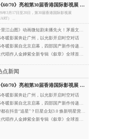
电影《60/70》亮相第30届香港国际影视展 冲刺戛纳备
026年3月17日至20日，第30届香港国际影视展
ART） ...
里江山图》动画微短剧未播先火！茅盾文学奖IP首
025冬暖影展奔赴广州，以光影开启时空对话
25冬暖影展自北京启幕，四部国产新作传递银幕温情
代唱作人金婵紫全新专辑《叙章》全球首发，颠覆
热点新闻
电影《60/70》亮相第30届香港国际影视展 冲刺戛纳备
025冬暖影展奔赴广州，以光影开启时空对话
25冬暖影展自北京启幕，四部国产新作传递银幕温情
都在抖音“追星”？巨星企划3.0 焕新明星营销，让
代唱作人金婵紫全新专辑《叙章》全球首发，颠覆