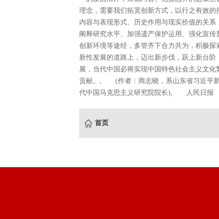
理念，需要我们拓宽创新方式，以行之有效的
内容与表现形式、历史作用与现实价值的关系
阐释研究水平、加强遗产保护运用、强化宣传
创新环境等途经，多管齐下合力共为，积极探
新性发展的道路上，迈出新步伐，跃上新台阶
展，当代中国必将实现中国特色社会主义文化
贡献。, (作者：商志晓，系山东省习近平
代中国马克思主义研究院院长), 人民日报
首页