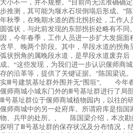
大小不一，并不规整。“目前尚无法准确确
步推测，其可能为堰水石坝倒塌后形成。”陈国
年秋季，在晚期水道的西北拐折处，工作人
圆弧状，与此前发现的东部拐折处略有不同
因，今年春季，工作人员进一步扩大发掘面
含早、晚两个阶段。其中，早段水道的拐角
弧状拐角的属晚段水道，是早段水道废弃后
成。“这些发现，为我们进一步认识偃师商
存的沿革等，提供了关键证据。”陈国梁说
实Ⅲ号建筑基址群外围并无“围垣”, 今年
偃师商城小城东门外的Ⅲ号基址群进行了局
Ⅲ号基址群位于偃师商城植物园内，以往的
偃师商城中的另一处府库。所谓府库是指国家
物、兵甲的处所。, 陈国梁介绍，本次勘
探明了Ⅲ号基址群的保存状况及分布情况，