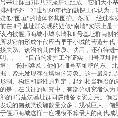
号基址群由5排共77座房址组成。它们大小
排列整齐。20世纪80年代的勘探工作认为
疑似“围垣”的墙体将其围护。然而，经过本
前在Ⅲ号基址群发现的疑似“南墙”实际上是
该沟被偃师商城小城东墙和Ⅲ号基址群南侧
所以它的形成年代应当早于小城的营造年代
接关系。该沟的具体性质、功用，还有待进
明。, “目前的发掘工作证实，Ⅲ号基址群
垣’。”陈国梁说，他们在Ⅲ号基址群的东、
掘，皆未发现存在墙垣的迹象。这一最新结
形制、构造和属性的判定，起到相当程度的
的是，在以往的研究中，有部分研究者认为
部的Ⅱ号建筑基址群同属储备物资之用。倘
发现的储藏类设施数量众多，规模巨大，储
于偃师商城这样一座规模不算最大的商代城