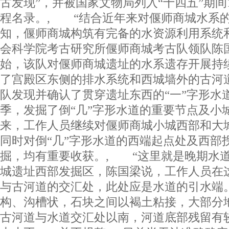
古发现”，并被国家文物局列入“十四五”期间
程名录。, “结合近年来对偃师商城水系
知，偃师商城构筑有完备的水资源利用系统
会科学院考古研究所偃师商城考古队领队陈国
始，该队对偃师商城遗址的水系遗存开展持
了宫殿区东侧的排水系统和西城墙外的古河道
队发现并确认了贯穿遗址东西的“一”字形水
季，发掘了倒“几”字形水道的重要节点及小
来，工作人员继续对偃师商城小城西部和大
同时对倒“几”字形水道的西端起点处及西部
掘，均有重要收获。, “这里就是晚期水道
城遗址西部发掘区，陈国梁说，工作人员在
与古河道的交汇处，此处应是水道的引水端
构、沟槽状，石块之间以褐土粘接，大部分
古河道与水道交汇处以南，河道底部残留有