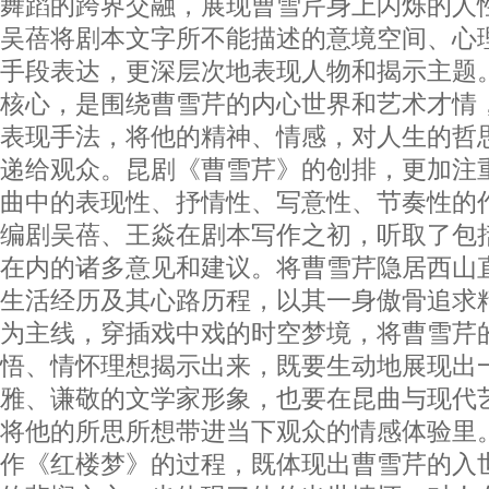
舞蹈的跨界交融，展现曹雪芹身上闪烁的人
吴蓓将剧本文字所不能描述的意境空间、心
手段表达，更深层次地表现人物和揭示主题
核心，是围绕曹雪芹的内心世界和艺术才情
表现手法，将他的精神、情感，对人生的哲
递给观众。昆剧《曹雪芹》的创排，更加注
曲中的表现性、抒情性、写意性、节奏性的
编剧吴蓓、王焱在剧本写作之初，听取了包
在内的诸多意见和建议。将曹雪芹隐居西山
生活经历及其心路历程，以其一身傲骨追求
为主线，穿插戏中戏的时空梦境，将曹雪芹
悟、情怀理想揭示出来，既要生动地展现出
雅、谦敬的文学家形象，也要在昆曲与现代
将他的所思所想带进当下观众的情感体验里
作《红楼梦》的过程，既体现出曹雪芹的入