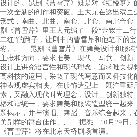
设计的。昆剧《曹雪芹》既是对《红楼梦》
一次全新的创作和突破。王大元在这出戏里
形式，南曲、北曲、南套、北套、南北合套
剧《曹雪芹》里王大元编了一段“金钗十二行
二红”的路子，让剧中的曹雪芹和他笔下的
彩。, 昆剧《曹雪芹》在舞美设计和服装
主张和方向，要求唯美、现代、写意、创新
设计上讲究语言性和现代理念，追求唯美视
高科技的运用，采取了现代写意而又科技化
神表现虚实相映。在服饰造型上，既注重延
素，又融入现代时尚理念，设计上创新独特
格和谐统一，要求舞美和服装造型统一起来
题揭示，并与演唱、舞蹈、音乐综合起来，
美别样的舞台佳作。, 据悉，10月29日、
《曹雪芹》将在北京天桥剧场首演。