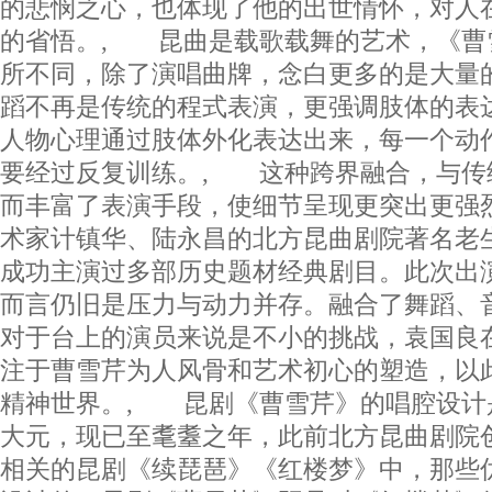
的悲悯之心，也体现了他的出世情怀，对人
的省悟。, 昆曲是载歌载舞的艺术，《曹
所不同，除了演唱曲牌，念白更多的是大量
蹈不再是传统的程式表演，更强调肢体的表
人物心理通过肢体外化表达出来，每一个动
要经过反复训练。, 这种跨界融合，与传
而丰富了表演手段，使细节呈现更突出更强
术家计镇华、陆永昌的北方昆曲剧院著名老
成功主演过多部历史题材经典剧目。此次出
而言仍旧是压力与动力并存。融合了舞蹈、
对于台上的演员来说是不小的挑战，袁国良
注于曹雪芹为人风骨和艺术初心的塑造，以
精神世界。, 昆剧《曹雪芹》的唱腔设计
大元，现已至耄耋之年，此前北方昆曲剧院创
相关的昆剧《续琵琶》《红楼梦》中，那些