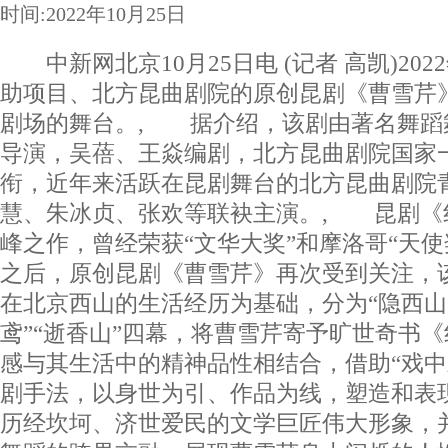
时间:2022年10月25日
中新网北京10月25日电 (记者 高凯)20
助项目、北方昆曲剧院的原创昆剧《曹雪芹
剧场的舞台。, 据介绍，该剧由著名舞蹈
导演，吴蓓、王焱编剧，北方昆曲剧院国家
衔，近年来活跃在昆剧舞台的北方昆曲剧院
慧、朱冰贞、张欢等联袂主演。, 昆剧《
峰之作，曾经荣获“文华大奖”和摩洛哥“天使
之后，原创昆剧《曹雪芹》再次受到关注，
在北京西山的生活经历为基础，分为“隐西山”
鸢”“逝香山”四幕，将曹雪芹寄予旷世奇书
感与其生活中的精神品性相结合，借助“戏中
剧手法，以身世为引、作品为线，塑造和表
历经坎坷、济世爱民的文学巨匠伟大形象，