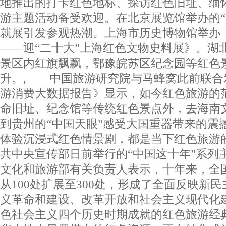
地推出的打卡红色地标、探访红色旧址、缅
游主题活动备受欢迎。在北京展览馆举办的“
就展引发参观热潮。上海市历史博物馆举办
——迎“二十大”上海红色文物史料展》。湖
景区内红旗飘飘，鄂豫皖苏区纪念园等红色
升。, 中国旅游研究院与马蜂窝此前联合
游消费大数据报告》显示，如今红色旅游的
命旧址、纪念馆等传统红色景点外，去海南
到贵州的“中国天眼”感受大国重器带来的震
体验沉浸式红色情景剧，都是当下红色旅游
共中央宣传部日前举行的“中国这十年”系列
文化和旅游部有关负责人表示，十年来，全
从100处扩展至300处，形成了全面反映新
义革命和建设、改革开放和社会主义现代化
色社会主义四个历史时期成就的红色旅游经