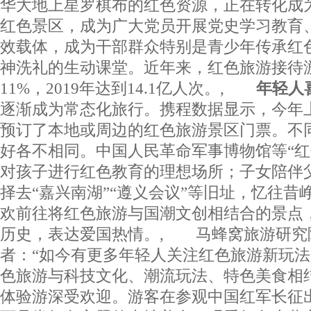
华大地上星罗棋布的红色资源，正在转化成
红色景区，成为广大党员开展党史学习教育
效载体，成为干部群众特别是青少年传承红
神洗礼的生动课堂。近年来，红色旅游接待
11%，2019年达到14.1亿人次。,
年轻人
逐渐成为常态化旅行。携程数据显示，今年上
预订了本地或周边的红色旅游景区门票。不
好各不相同。中国人民革命军事博物馆等“红
对孩子进行红色教育的理想场所；子女陪伴
择去“嘉兴南湖”“遵义会议”等旧址，忆往昔
欢前往将红色旅游与国潮文创相结合的景点
历史，表达爱国热情。, 马蜂窝旅游研究
者：“如今有更多年轻人关注红色旅游新玩
色旅游与科技文化、潮流玩法、特色美食相
体验游深受欢迎。游客在参观中国红军长征