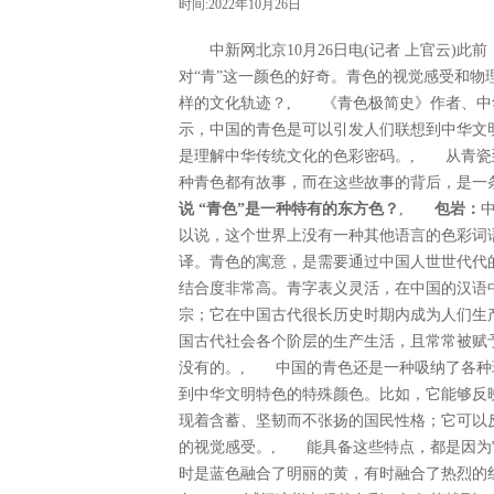
时间:2022年10月26日
中新网北京10月26日电(记者 上官云)此
对“青”这一颜色的好奇。青色的视觉感受和
样的文化轨迹？, 《青色极简史》作者、中
示，中国的青色是可以引发人们联想到中华文
是理解中华传统文化的色彩密码。, 从青瓷
种青色都有故事，而在这些故事的背后，是
说 “青色”是一种特有的东方色？
,
包岩：
以说，这个世界上没有一种其他语言的色彩词
译。青色的寓意，是需要通过中国人世世代代
结合度非常高。青字表义灵活，在中国的汉语
宗；它在中国古代很长历史时期内成为人们生
国古代社会各个阶层的生产生活，且常常被赋
没有的。, 中国的青色还是一种吸纳了各种
到中华文明特色的特殊颜色。比如，它能够反
现着含蓄、坚韧而不张扬的国民性格；它可以
的视觉感受。, 能具备这些特点，都是因为
时是蓝色融合了明丽的黄，有时融合了热烈的