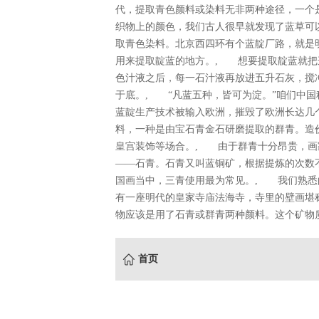
代，提取青色颜料或染料无非两种途径，一个
织物上的颜色，我们古人很早就发现了蓝草可
取青色染料。北京西四环有个蓝靛厂路，就是
用来提取靛蓝的地方。, 想要提取靛蓝就把
色汁液之后，每一石汁液再放进五升石灰，搅
于底。, “凡蓝五种，皆可为淀。”咱们中
蓝靛生产技术被输入欧洲，摧毁了欧洲长达几
料，一种是由宝石青金石研磨提取的群青。造
皇宫装饰等场合。, 由于群青十分昂贵，画
——石青。石青又叫蓝铜矿，根据提炼的次数
国画当中，三青使用最为常见。, 我们熟悉
有一座明代的皇家寺庙法海寺，寺里的壁画堪
物应该是用了石青或群青两种颜料。这个矿物质
首页