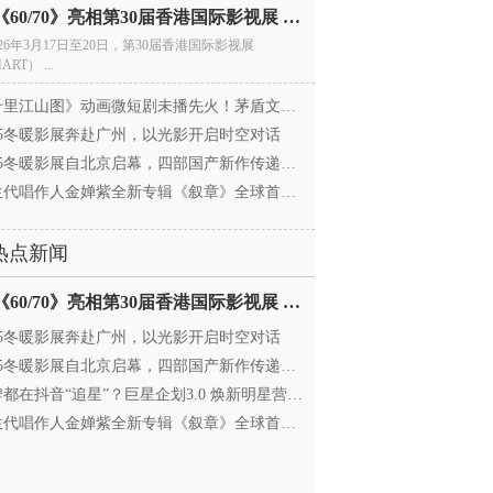
电影《60/70》亮相第30届香港国际影视展 冲刺戛纳备
026年3月17日至20日，第30届香港国际影视展
ART） ...
里江山图》动画微短剧未播先火！茅盾文学奖IP首
025冬暖影展奔赴广州，以光影开启时空对话
25冬暖影展自北京启幕，四部国产新作传递银幕温情
代唱作人金婵紫全新专辑《叙章》全球首发，颠覆
热点新闻
电影《60/70》亮相第30届香港国际影视展 冲刺戛纳备
025冬暖影展奔赴广州，以光影开启时空对话
25冬暖影展自北京启幕，四部国产新作传递银幕温情
都在抖音“追星”？巨星企划3.0 焕新明星营销，让
代唱作人金婵紫全新专辑《叙章》全球首发，颠覆