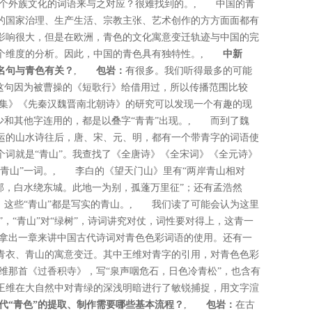
个外族文化的词语来与之对应？很难找到的。, 中国的青
的国家治理、生产生活、宗教主张、艺术创作的方方面面都有
影响很大，但是在欧洲，青色的文化寓意变迁轨迹与中国的完
几个维度的分析。因此，中国的青色具有独特性。,
中新
名句与青色有关？
,
包岩：
有很多。我们听得最多的可能
。这句因为被曹操的《短歌行》给借用过，所以传播范围比较
集》《先秦汉魏晋南北朝诗》的研究可以发现一个有趣的现
少和其他字连用的，都是以叠字“青青”出现。, 而到了魏
运的山水诗往后，唐、宋、元、明，都有一个带青字的词语使
个词就是“青山”。我查找了《全唐诗》《全宋词》《全元诗》
青山”一词。, 李白的《望天门山》里有“两岸青山相对
郭，白水绕东城。此地一为别，孤蓬万里征”；还有孟浩然
。这些“青山”都是写实的青山。, 我们读了可能会认为这里
”，“青山”对“绿树”，诗词讲究对仗，词性要对得上，这青一
拿出一章来讲中国古代诗词对青色色彩词语的使用。还有一
青衣、青山的寓意变迁。其中王维对青字的引用，对青色色彩
维那首《过香积寺》，写“泉声咽危石，日色冷青松”，也含有
王维在大自然中对青绿的深浅明暗进行了敏锐捕捉，用文字渲
代“青色”的提取、制作需要哪些基本流程？
,
包岩：
在古