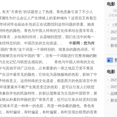
2
前，有关“天青色”的话题登上了热搜。青色意象引发了不少人
（FILM
物理属性为什么会让人产生情绪上的某种倾向？这背后又有着怎
华诗词学会副会长包岩正在试图找到这些问题的答案。她表
·
《千
明特色的颜色。青色与中国人特有的文化传承结合度非常高，
·
2
到青衣，从绘画到诗词，从器物到思想，我们生活中的每一
·
20
一条经纬交织的、中国历史的文化痕迹。,
中新网：您为何
·
新生
中国的“青色”这个词是一个很特别的、很复杂的颜色词语。可
语能够完全对应中国的“青”，没有一个词能进行完整准确的翻
的文化记忆与联想去感应的。, 青色与中国人特有的文化
中与其他字词广泛结合，占有重要的一席之地且万变不离其
产生活中最常见的颜色；它转化为器物服饰的色彩，影响了中
·
2
予特殊意义。这些特殊的文化遗迹，都是西方的色彩语言中所
·
20
环境要素并不断产生寓意变迁的色彩，是可以引发人们联想
映兼容并包的民族特性，折射以儒释道为主流的中国哲学，展
·
品牌
反映从朴素到华丽的宽广审美尺度，也可以引发从轻灵到沉稳
·
新生
它根本不是一种单一的色彩，而是一种杂糅的颜色。青色有
红，有时偏绿，有时偏蓝，有时偏紫，有时呈现出暗黑的苍青