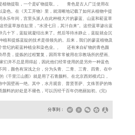
是植物提取，一个是矿物提取。, 青色是古人广泛使用在
以染色。在《天工开物》里，就清晰地记载了如何从植物中提
明永乐年间，宫里头派人在此种植大片的蓼蓝、山蓝和菘蓝草
这些蓝草放在缸里，“水浸七日，其汁自来”。这些蓝草渗出蓝
冲几十下，蓝靛就凝结出来了。然后等待水静止，蓝靛就会沉
国种植和提炼蓝靛的技术是很领先的。后来，我们的蓼蓝植物及
个世纪的菘蓝种植业和染色业。, 还有来自矿物的青色颜
价昂贵，提炼的过程繁复，因而常常被用在宗教场所的壁画、
家们并不总是用得起，因此他们经常使用的是另外一种蓝色
不同，颜色有深浅之分，分为头青、二青、三青、四青。在中
的《千里江山图》就是用了石青颜料。在北京西郊模式口，
称中国壁画一绝。其中，水月观音、普贤菩萨、文殊菩萨的饰
颜料的好处是不褪色，可以历经千百年仍艳丽如初。(完)
分享到：