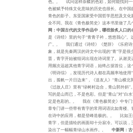
色。, 试问这样杂糅的色彩，如何能找到一
色被赋予特殊文化意味的历史也很长。在中国
青色的影子。东亚国家受中国哲学思想及文化
全不同。我在《青色极简史》这本书里做了
网：中国古代的文学作品中，哪些脍炙人口的
是《诗经》里的句子“青青子衿，悠悠我心”
广。, 我们通过《诗经》《楚辞》《乐府诗
象，就是先秦两汉的诗文中出现的“青”字是很
晋，青字开始被组词出现在诗词里了。从谢灵
用频次远超其他青字词语，始终占据首位，这
《明诗综》，发现历代诗人都在高频率地使用“
出，孤帆一片日边来”，《送友人》“青山横北
《过故人庄》里有“绿树村边合，青山郭外斜”
写的是山而已，不是色彩。但是“青山”对“白水
定是色彩的。, 我在《青色极简史》中专门
章专门讲一些带有青字的常用词语比如青楼、
在诗中的应用，都是登峰造极的。, 比如王
青字，但是描绘的画面却十分寂冷。可以说，
染出了一幅幅青绿山水画作。,
中新网：古