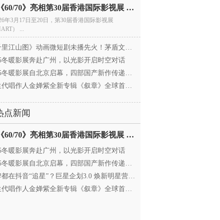
电影《60/70》亮相第30届香港国际影视展 冲刺戛纳备
026年3月17日至20日，第30届香港国际影视展
ART） ...
里江山图》动画微短剧未播先火！茅盾文学奖IP首
025冬暖影展奔赴广州，以光影开启时空对话
25冬暖影展自北京启幕，四部国产新作传递银幕温情
代唱作人金婵紫全新专辑《叙章》全球首发，颠覆
热点新闻
电影《60/70》亮相第30届香港国际影视展 冲刺戛纳备
025冬暖影展奔赴广州，以光影开启时空对话
25冬暖影展自北京启幕，四部国产新作传递银幕温情
都在抖音“追星”？巨星企划3.0 焕新明星营销，让
代唱作人金婵紫全新专辑《叙章》全球首发，颠覆