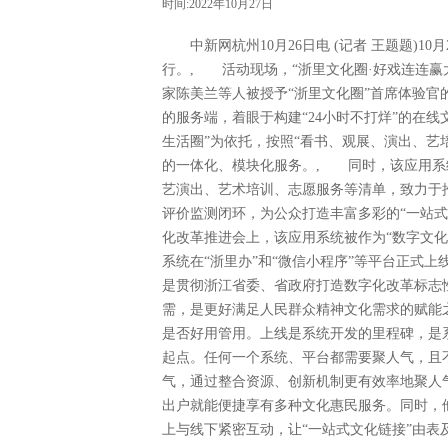
时间:2022年10月27日
中新网杭州10月26日电 (记者 王题题)10
行。, 活动现场，“浙里文化圈·好戏连连赢
家陈美兰等人被授予“浙里文化圈”首席体验官
的服务端，着眼于构建“24小时不打烊”的在线
生活圈”为依托，按照“看书、观展、演出、艺
的一体化、模块化服务。, 同时，该应用系
艺演出、艺术培训、志愿服务等清单，致力于
评价监测闭环，为公众打造丰富多彩的“一站
化改革推进会上，该应用系统被作为“数字文化
系统在“浙里办”和“微信小程序”等平台正式
是贯彻浙江省委、省政府打造数字化改革标志
需，是更好满足人民群众精神文化需求的赋能
是否好用管用。上线是系统开发的里程碑，是
起点。任何一个系统、平台都需要聚人气，且
气，通过整合资源、创新机制更有效率地聚人
出户就能便捷享有多种文化惠民服务。同时，
上与线下紧密互动，让“一站式文化链接”由表及