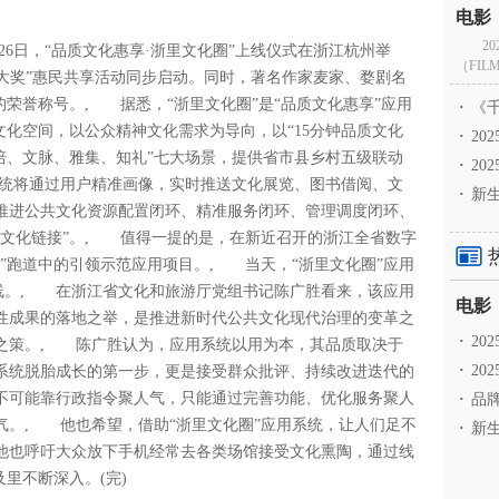
2
月26日，“品质文化惠享·浙里文化圈”上线仪式在浙江杭州举
（FILM
大奖”惠民共享活动同步启动。同时，著名作家麦家、婺剧名
的荣誉称号。, 据悉，“浙里文化圈”是“品质文化惠享”应用
·
《千
文化空间，以公众精神文化需求为导向，以“15分钟品质文化
·
2
培、文脉、雅集、知礼”七大场景，提供省市县乡村五级联动
·
20
统将通过用户精准画像，实时推送文化展览、图书借阅、文
·
新生
推进公共文化资源配置闭环、精准服务闭环、管理调度闭环、
式文化链接”。, 值得一提的是，在新近召开的浙江全省数字
”跑道中的引领示范应用项目。, 当天，“浙里文化圈”应用
上线。, 在浙江省文化和旅游厅党组书记陈广胜看来，该应用
性成果的落地之举，是推进新时代公共文化现代治理的变革之
·
2
之策。, 陈广胜认为，应用系统以用为本，其品质取决于
·
20
系统脱胎成长的第一步，更是接受群众批评、持续改进迭代的
不可能靠行政指令聚人气，只能通过完善功能、优化服务聚人
·
品牌
气。, 他也希望，借助“浙里文化圈”应用系统，让人们足不
·
新生
他也呼吁大众放下手机经常去各类场馆接受文化熏陶，通过线
里不断深入。(完)