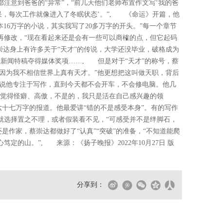
注意到爸爸的“异常”，“前几天他们老师布置作文写‘我的爸
呆，每次工作就像进入了冬眠状态’。”, 《命运》开篇，他
本16万字的小说，其实我写了20多万字的开头。”每一个章节
再修改，“现在看起来还是会有一些可以商榷的点，但它起码
崇达身上有许多关于“天才”的传说，大学还没毕业，破格成为
新闻特稿夺得媒体奖项……, 但是对于“天才”的称号，蔡
“因为我不相信世界上真有天才。”他更想把这叫做天职，背后
说他专注于写作，直到今天都不会开车，不会修电脑。他几
人觉得怪癖、高傲，不是的，我只是活在自己感兴趣的领
十七万字的报道。他最爱讲“错的不是感受本身”。有的写作
就选择置之不理，或者假装看不见，“可感受并不是绊脚石，
是作家，蔡崇达都做好了“认真”“突破”的准备，“不知道能爬
定的山。”, 来源：《扬子晚报》2022年10月27日 版
分享到：