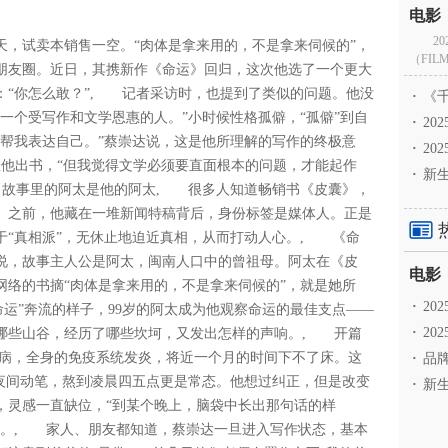
2
，试卖本销售一空。“肉体是拿来用的，不是拿来伺候的”，
（FILM
朋友圈。近日，其携新作《命运》回归，这次他选了一个更大
：“你怎么敢？”, 记者采访时，也提到了类似的问题。他没
·
《千
一个受写作和文学恩惠的人。”小时候性格孤僻，“孤僻”到自
·
2
，帮我表达自己。”蔡崇达说，这是他所理解的写作的终极意
·
20
催他出书，“但我觉得文学必须要直面根本的问题，才能起作
·
新生
, 故事里的阿太是他的阿太, 很多人知道畅销书《皮囊》，
》之前，他藏在一堆新闻特稿背后，身份标签是媒体人。正是
于“真相派”，无休止地迫近真相，从而打动人心。, 《命
说，故事主人公是阿太，闽南人口中的曾祖母。阿太在《皮
网络的书摘“肉体是拿来用的，不是拿来伺候的”，就是她所
·
2
运”奔流的样子，99岁的阿太成为他观察命运的最佳支点——
·
20
哪些山谷，经历了哪些坎坷，又发出怎样的声响。, 开篇
场病，全身的免疫系统发炎，将近一个月的时间下不了床。这
·
品牌
在夜间动笔，熬到凌晨四五点更是常态。他想过纠正，但是改变
·
新生
，灵感一直缺位，“到某个晚上，脑袋中长出那句话的样
来。, 家人、朋友都知道，蔡崇达一旦进入写作状态，基本