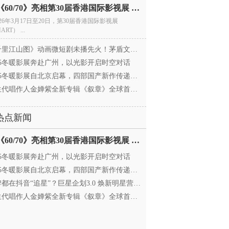
电影《60/70》亮相第30届香港国际影视展 冲刺戛纳备
026年3月17日至20日，第30届香港国际影视展
ART） ...
里江山图》动画微短剧未播先火！茅盾文学奖IP首
025冬暖影展奔赴广州，以光影开启时空对话
25冬暖影展自北京启幕，四部国产新作传递银幕温情
代唱作人金婵紫全新专辑《叙章》全球首发，颠覆
热点新闻
电影《60/70》亮相第30届香港国际影视展 冲刺戛纳备
025冬暖影展奔赴广州，以光影开启时空对话
25冬暖影展自北京启幕，四部国产新作传递银幕温情
都在抖音“追星”？巨星企划3.0 焕新明星营销，让
代唱作人金婵紫全新专辑《叙章》全球首发，颠覆