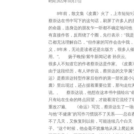
时间:2022年10月27日
8年前，散文集《皮囊》火了，上市短短9天
蔡崇达在书中写下的这句话，刷屏了许多人的
的命题，连身边的朋友乍一听都不确定地问他
有直接作答，反而绕了个圈，先行表示：“我是
己都无法理解自己，“但作家的写作会击中我
义，8年来，无论是读者还是出版方，很多人
用。”, 扬子晚报/紫牛新闻记者 孙庆云
很多人不知道它的作者蔡崇达是作家。《皮囊
由于这段经历，有人评价说，蔡崇达的文学属
运》是蔡崇达转型作家后创作的第一部长篇小
囊》里出现过，还占据着重要位置，那句走红
说。, 蔡崇达说，他想在这本书中描绘出“命
只有站在生命的终点回望，才能看清它流经了
重改27遍, 《命运》写完，蔡崇达生了一
与他“不健康”的写作习惯脱不了关系——总
不了几天，又恢复到以前，可能连续几个白天
子。”这个时候，他会毫不犹豫地从床上爬起