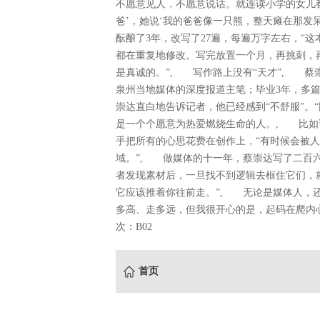
不愿意见人，不愿意说话。就连读小学的女儿都
爸’，她说‘我的爸爸像一只熊，整天瘫在那发
酝酿了3年，改写了27遍，每遍万字左右，“这
都在重复地修改。写完放置一个月，再挑刺，
是真诚的。”, 写作路上没有“天才”, 蔡
泉州当地媒体的深度报道主笔；毕业3年，多篇
崇达直白地告诉记者，他已经感到“不舒服”。
是一个个愿意为热爱燃烧生命的人。, 比如
乎把所有的心思花费在创作上，“有时候会被
域。”, 做媒体的十一年，蔡崇达写了二百六
者发现素材后，一旦找不到逻辑去框住它们，
它应该推着你往前走。”, 无论是媒体人，还
多高、走多远，但我很开心的是，起码在爬内心笃
次：B02
首页