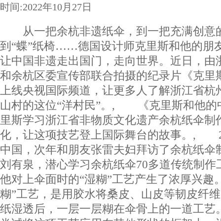
时间:2022年10月27日
从一把余杭非遗纸伞，到一把充满创意的
到“蝶”纸椅……德国设计师克里斯和他的朋
让中国非遗走出国门，走向世界。近日，由
和余杭区委宣传部联合拍摄的纪录片《克里
上线央视国际频道，让更多人了解浙江省杭
山村的这位“洋村民”。, 《克里斯和他的
里斯学习浙江省非物质文化遗产余杭纸伞制
化，让这项技艺登上国际舞台的故事。, 2
中国，次年和朋友张雷夫妇拜访了余杭纸伞
刘有泉，潜心学习余杭纸伞70多道传统制作
他对上伞面时的“湿糊”工艺产生了浓厚兴趣
糊”工艺，是用胶水将桑皮、山皮等韧皮纤
纸湿透后，一层一层糊在伞骨上的一道工艺