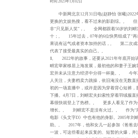
时间:2023年1月02日
中新网北京12月31日电(赵静怡 张曦)20
更换的文娱热搜，看不过来的影剧综。, 但
非“只见新人笑”，, 全网都跟着50岁的刘
十；, 15年过去，07年的6位快男组成了“
果说有运气或者资本加持的话，, 第二次成
代表了接受最真实的自己。,
1
, 2022年的故事，还要从2021年年底开
畊宏举家移居上海发展，最初他的和妻子王婉
宏并未从注意力经济中分得一杯羹。, 今年
人关注，夫妻档卖力跳操，依旧淹没在无数直
初的一场直播中，或许是因为穿着背心短裤，
下播。4月7日，刘畊宏夫妇索性穿着羽绒服
幕很快就登上了热榜。, 更多人看见了作为
增长。, 刘畊宏不是没有火过。, 作为“周
电影《头文字D》中也有他的身影。2005年
助。, 2017年，他和女儿一起参加《爸爸去
一波，可这些看起来反复的、短暂的火爆，并