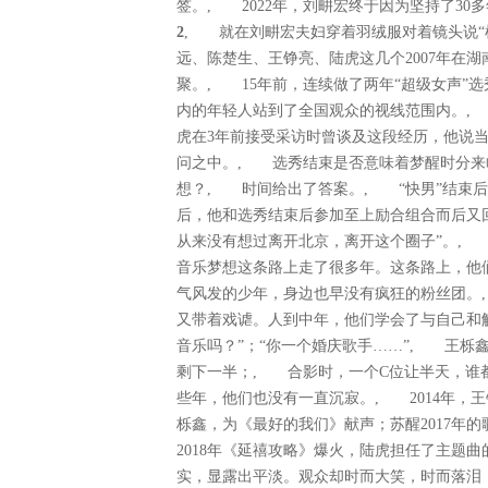
签。, 2022年，刘畊宏终于因为坚持了30
2
, 就在刘畊宏夫妇穿着羽绒服对着镜头说“
远、陈楚生、王铮亮、陆虎这几个2007年在
聚。, 15年前，连续做了两年“超级女声”
内的年轻人站到了全国观众的视线范围内。,
虎在3年前接受采访时曾谈及这段经历，他说
问之中。, 选秀结束是否意味着梦醒时分来
想？, 时间给出了答案。, “快男”结束
后，他和选秀结束后参加至上励合组合而后又回
从来没有想过离开北京，离开这个圈子”。,
音乐梦想这条路上走了很多年。这条路上，他
气风发的少年，身边也早没有疯狂的粉丝团。
又带着戏谑。人到中年，他们学会了与自己和解
音乐吗？”；“你一个婚庆歌手……”, 王栎
剩下一半；, 合影时，一个C位让半天，谁
些年，他们也没有一直沉寂。, 2014年，王
栎鑫，为《最好的我们》献声；苏醒2017年
2018年《延禧攻略》爆火，陆虎担任了主题曲
实，显露出平淡。观众却时而大笑，时而落泪