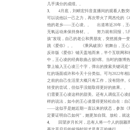
几乎满分的成绩。,
3
, 4月底，刘畊宏抖音直播间的观看人数突
可以说他以一己之力，再次带火了周杰伦的《
他的老乡——王心凌。, 出道将近20年，
无氧运动来保持身材。, 努力就有回报，5月
孩”发现，自己的老公和男朋友，突然摇身一变
跳《爱你》。, 《乘风破浪》初舞台，王心
反诈版《爱你》铺天盖地而来，半个互联网和
中，王心凌的经典歌曲占据9席。当时的微博
擎上输入王心凌三个字，弹出的搜索关键词是“
红的场面或许和今天十分类似。可与2022年
之前的自己生活里大概只有工作，没有陪伴。
转变的尝试，但似乎没能取得更好的效果。,
们需要王心凌这样的甜美。还有人调侃王心凌
样的说法，如今的王心凌显得更轻松自在：
——这似乎是她近期一直以来的状态，参加《
定要证明自己如何”，她更加自我、放松，就这
4
, 回望岁月长河，总有人将一个人的脱颖
再次开启后的候场时间才是真正的修行。, 2