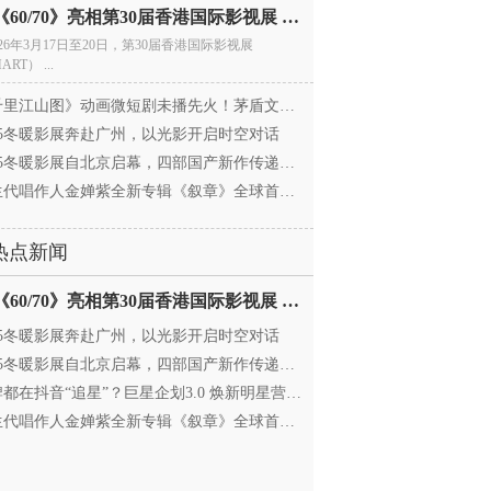
电影《60/70》亮相第30届香港国际影视展 冲刺戛纳备
026年3月17日至20日，第30届香港国际影视展
ART） ...
里江山图》动画微短剧未播先火！茅盾文学奖IP首
025冬暖影展奔赴广州，以光影开启时空对话
25冬暖影展自北京启幕，四部国产新作传递银幕温情
代唱作人金婵紫全新专辑《叙章》全球首发，颠覆
热点新闻
电影《60/70》亮相第30届香港国际影视展 冲刺戛纳备
025冬暖影展奔赴广州，以光影开启时空对话
25冬暖影展自北京启幕，四部国产新作传递银幕温情
都在抖音“追星”？巨星企划3.0 焕新明星营销，让
代唱作人金婵紫全新专辑《叙章》全球首发，颠覆