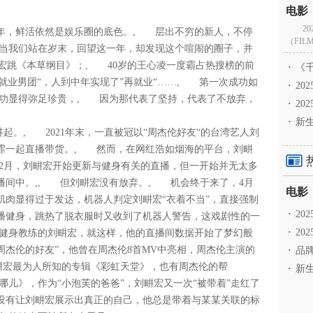
2
22年，鲜活依然是娱乐圈的底色。, 层出不穷的新人，不停
（FILM
当我们站在岁末，回望这一年，却发现这个喧闹的圈子，并
畊宏跳《本草纲目》；, 40岁的王心凌一度霸占热搜榜的前
·
《千
再就业男团“，人到中年实现了”再就业“……, 第一次成功如
·
2
功显得弥足珍贵，, 因为那代表了坚持，代表了不放弃，
·
20
·
新生
始讲起。, 2021年末，一直被冠以“周杰伦好友“的台湾艺人刘
霏一起直播带货。, 然而，在网红浩如烟海的平台，刘畊
2月，刘畊宏开始更新与健身有关的直播，但一开始并无太多
播间中。,, 但刘畊宏没有放弃。, 机会终于来了，4月
肌肉显得过于发达，机器人判定刘畊宏“衣着不当”，直接强制
·
2
直播健身，跳热了脱衣服时又收到了机器人警告，这戏剧性的一
·
20
健身教练的刘畊宏，就这样，他的直播间数据开始了梦幻般
杰伦的好友”，他曾在周杰伦8首MV中亮相，周杰伦主演的
·
品牌
刘畊宏最为人所知的专辑《彩虹天堂》，也有周杰伦的帮
·
新生
哪儿》，作为“小泡芙的爸爸”，刘畊宏又一次“被带着”走红了
没有让刘畊宏展示出真正的自己，他总是带着与某某关联的标