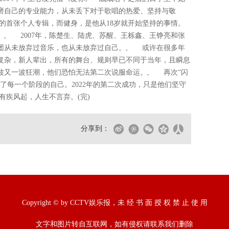
磨自己的专业能力，从未丢下对于歌唱的热爱、坚持与敬
己的首张个人专辑，而健身，是他从18岁就开始坚持的事情。
, 2007年，陈楚生、陆虎、苏醒、王栎鑫、王铮亮和张
男团从未放弃过音乐，也从未放弃过自己。, 或许在很多年
繁复杂，新人辈出，所有的舞台、规则早已不同于当年，且瞬息
波又一波狂潮，他们恐怕无法第二次说服命运。, 再次“闪
好了每一个阶段的自己。2022年的第二次成功，只是他们坚守
疾风起，人生不言弃。(完)
分享到：
Copyright © by CCTV娱乐报，未 经 书 面 授 权 禁 止 使 用
文字和图片转自互联网，如有侵权请联系我们删除