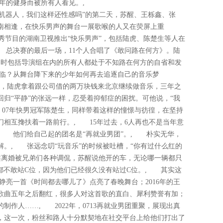
多年的健身而被所有人看见。,
机器人，我们这样还性感吗”的第二天，苏醒、王栎鑫、张
湖南相逢，在快乐男声的舞台一展歌喉的人又在荧屏上重
选秀节目的湖南卫视推出“快乐男声”，包括陆虎、陈楚生等人在
 总决赛的最后一场，11个人合唱了《敢问路在何方》。陆
当时包括导演组在内的所有人都处于不知路在何方的自省和发
临？从舞台降下来的少年如何再去追逐自己的音乐梦
后，陆虎拿着跟公司借的两万块钱来北京继续做音乐，三年之
归“平静”的张远一样，忍受着抑郁症的困扰。可他说，“我
 07年快男冠军陈楚生，同样带着这样的憧憬与彷徨，在坚持
们相互搀扶着一路前行。, 15年过去，6人再也不是当年意
, 他们给自己起的团名是“再就业男团”。, 朴实无华，
。, 张远念叨“玩音乐”的时候被吐槽，“你有过什么红的
鑫离婚被兄弟们各种调侃，苏醒说他开的车，无论哪一辆都只
都不敢站C位，因为他们已经很久没有站过C位。, 其实这
铮亮一首《时间都去哪儿了》点亮了春晚舞台；2016年的王
的歌曲五年之后翻红，很多人对这首歌的直白、犀利赞誉有加；
的制作人……, 2022年，0713再就业男团重聚，展现出真
，这一次，粉丝和路人十分默契地在社交平台上给他们打出了