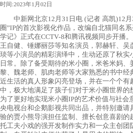
时间:2023年1月02日
中新网北京12月31日电 (记者 高凯)12月
圈”IP的首次影视化作品，改编自北猫同名
学记》正式在CCTV-8和腾讯视频同步开播
王自健、锤娜丽莎等知名演员，郭赫轩、吴
琰等小演员的精彩演绎中，生动还原了秋实
日常。除了备受期待的米小圈，米爸米妈、
黎、魏老师、肌肉老师等大家熟悉的书中经
近生活的真人形象闪亮登场，并在一个个有
中，极大地满足了孩子们对于米小圈世界的
为了更好地实现米小圈IP的艺术价值与社会
央电视台和企鹅影视共同出品，并特别邀请
验的贾小熊导演担任监制、擅长创意喜剧的
托工夫小戏的强开发制作实力和一众主创团