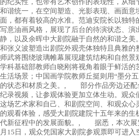
的纪实性，也带有艺术创作的表现性，从细
和谐统一，在空间塑造、光影表现、画面意
面，都有着较高的水准。范迪安院长以独特
写意油画风格，展现了后台的待演状态、演
静，以及余晖中大剧院融于自然的和谐之美
和张义波塑造出剧院外观壳体独特且典雅的
师武将围绕玻璃帷幕展现建筑结构和自然景
学科基础部教师白晓刚将视角着眼于鲜活的
生活场景；中国画学院教师丘挺则用“墨分五
的状态和材质之美。, 部分作品旁边还配
纪录视频，让参观体验更加立体生动。观众
这场艺术家和自己、和剧院空间、和观众心
的观看体验，感受大剧院建院十五年来的生
代新征程中的发展面貌。, 据悉，本次展览
月15日，观众凭国家大剧院参观票即可进入空