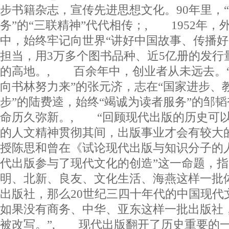
步书籍杂志，宣传先进思想文化。90年里，
务”的“三联精神”代代相传；, 1952年，
中，始终牢记向世界“讲好中国故事、传播好
担当，用3万多个图书品种、近5亿册的发行
的高地。, 百余年中，创业者从未远去。
向书林努力来”的张元济，志在“国家进步、
步”的陆费逵，始终“竭诚为读者服务”的邹
命历久弥新。, “回顾现代出版的历史可
的人文精神贯彻其间，出版事业才会有较大
授陈思和曾在《试论现代出版与知识分子的
代出版参与了现代文化的创造”这一命题，指
明、北新、良友、文化生活、海燕这样一批
出版社，那么20世纪三四十年代的中国现代
如果没有商务、中华、亚东这样一批出版社
被改写。”, 现代出版翻开了历史重要的