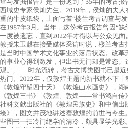
查与发掘报告》是一份迟到了35年的考古报
西域史专家侯灿先生。2019年，侯灿的夫
重的牛皮纸袋，上面写着“楼兰考古调查与发
在1987年3月。当年，这份考古报告曾因“
一度被遗忘，直到2022年才得以与公众见
教授朱玉麒在接受媒体采访时说，楼兰考古
是当时中国学术文化事业的落后状态。改革
的事业心得到激发，但出书无门却是常态。
观。, 时光流转，考古文博类图书已是近
热门。2022年，仅敦煌主题的新书就不下
《敦煌守望四十天》《敦煌山水画史》，湖
《敦煌三书》《敦煌、敦煌——常书鸿自传
社科文献出版社的《敦煌民族史》和中信出
绘》，图文并茂地讲述着敦煌的前世与今生
些图书一扫冷门绝学的清冷，颇具显学光彩