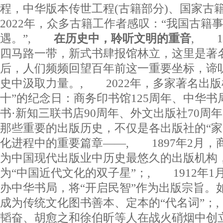
程，中华版本传世工程(古籍部分)、国家古
2022年，众多古籍工作者感叹：“我国古籍
遇。”,
在历史中，聆听文明的重音
, 1
四马路一带，新式书肆报馆林立，这里是著名的
后，人们频频回望百年前这一重要坐标，谛
史中汲取力量。, 2022年，多家著名出版
十”的纪念日：商务印书馆125周年、中华书局
书·新知三联书店90周年、外文出版社70周
那些重要的出版历史，不仅是各出版社的“家
化进程中的重要篇章——, 1897年2月
为中国现代出版业中历史最悠久的出版机构
为“中国近代文化的双子星”；, 1912年
办中华书局，将“开启民智”作为出版宗旨。如
成为传统文化图书善本、定本的“代名词”；,
韬奋、胡愈之和徐伯昕等人在战火硝烟中创