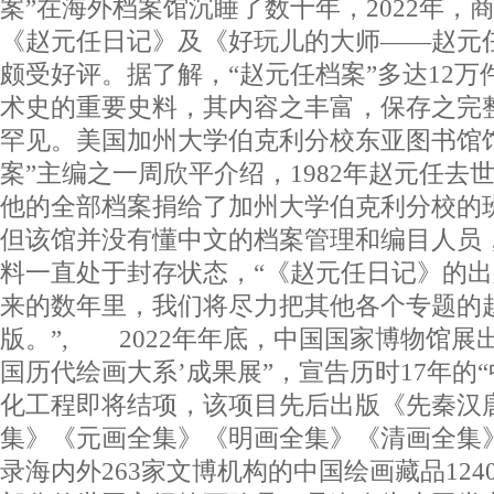
案”在海外档案馆沉睡了数十年，2022年，
《赵元任日记》及《好玩儿的大师——赵元
颇受好评。据了解，“赵元任档案”多达12万
术史的重要史料，其内容之丰富，保存之完
罕见。美国加州大学伯克利分校东亚图书馆
案”主编之一周欣平介绍，1982年赵元任去
他的全部档案捐给了加州大学伯克利分校的
但该馆并没有懂中文的档案管理和编目人员
料一直处于封存状态，“《赵元任日记》的
来的数年里，我们将尽力把其他各个专题的
版。”, 2022年年底，中国国家博物馆展
国历代绘画大系’成果展”，宣告历时17年的
化工程即将结项，该项目先后出版《先秦汉
集》《元画全集》《明画全集》《清画全集》共
录海内外263家文博机构的中国绘画藏品1240