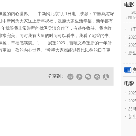
2
丰盈的内心世界
, 中新网北京1月1日电
来源：中国新闻网
（FILM
通过中新网为大家送上新年祝福，祝愿大家生活幸福，新年都有
的一年我跟我非常崇拜的优秀导演合作了，有很多收获。我也收
·
《千
非常完美。同时我有大量的时间可以看书，我看了尼采的书、
·
2
盈，幸福感满满。”, 展望2023，曹曦文希望新的一年所
·
20
有更加丰盈的内心世界。“希望大家都能过得比以往的日子更
·
新生
分享到：
·
2
·
20
·
品牌
·
新生