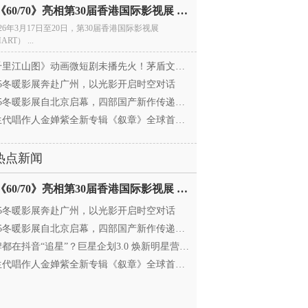
电影《60/70》亮相第30届香港国际影视展 冲刺戛纳备
026年3月17日至20日，第30届香港国际影视展
ART） ...
里江山图》动画微短剧未播先火！茅盾文学奖IP首
025冬暖影展奔赴广州，以光影开启时空对话
25冬暖影展自北京启幕，四部国产新作传递银幕温情
代唱作人金婵紫全新专辑《叙章》全球首发，颠覆
热点新闻
电影《60/70》亮相第30届香港国际影视展 冲刺戛纳备
025冬暖影展奔赴广州，以光影开启时空对话
25冬暖影展自北京启幕，四部国产新作传递银幕温情
都在抖音“追星”？巨星企划3.0 焕新明星营销，让
代唱作人金婵紫全新专辑《叙章》全球首发，颠覆