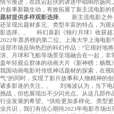
情节推进，在跌宕起伏的讲述中唱响昂扬向
片叙事新颖生动，有效拓展了新主流电影
题材提供多样观影选择
, 新主流电影之外，
还呈现出题材多元、类型丰富的特点，为观
影选择。, 科幻喜剧《独行月球》收获超
2022年票房榜的第二位。上海大学上海电
这部市场反响热烈的科幻作品：“它很好地
演、月球和飞船等场景呈现融合在一起，非
盖年轻观众群体的动画大片《新神榜：杨戬
我国动画电影对传统神话题材的探索，在视
气”的同时，实现了影片故事和人物精神的
诸多影迷的关注。, 刘海波认为，当下电
挑战，但也展现出不少闪光点。从这几部作
行业发展的希望。“供给更加多样化、类型
业共识，我们有信心期待2023年电影市场出