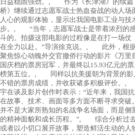
日益稳固强劲。, 作为《长津湖》的续篇
桥》继续通过志愿军战士热血奋战的动人场
人心的观影体验，显示出我国电影工业与技
步。, “当年，志愿军战士是带着浓烈的
斗的。拍摄这部电影的过程像是在打一场仗
在全力以赴。”导演徐克说。, 此外，根
聚焦惊心动魄外交官撤侨行动的影片《万里归
国庆档的票房冠军，并最终以15.93亿元的
榜第五位。, 同样以抗美援朝为背景的影
不错的票房成绩，并收获诸多积极评价。,
宇在谈及影片创作时表示：“近年来，我国
在故事、技术、画面等多方面不断寻求突破
并不是大家所熟知的名战争名场面，而是侧
的精神面貌和成长历程。”, 综合分析过
或者以小切口展开故事，塑造鲜活生动的人