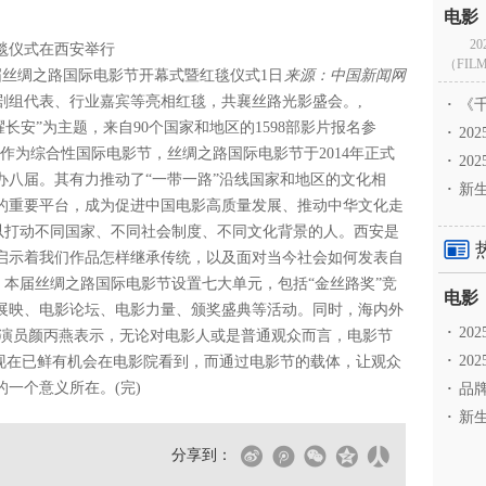
2
毯仪式在西安举行
（FILM
九届丝绸之路国际电影节开幕式暨红毯仪式1日
来源：中国新闻网
、剧组代表、行业嘉宾等亮相红毯，共襄丝路光影盛会。,
·
《千
长安”为主题，来自90个国家和地区的1598部影片报名参
·
2
 作为综合性国际电影节，丝绸之路国际电影节于2014年正式
·
20
办八届。其有力推动了“一带一路”沿线国家和地区的文化相
·
新生
的重要平台，成为促进中国电影高质量发展、推动中华文化走
以打动不同国家、不同社会制度、不同文化背景的人。西安是
启示着我们作品怎样继承传统，以及面对当今社会如何发表自
本届丝绸之路国际电影节设置七大单元，包括“金丝路奖”竞
展映、电影论坛、电影力量、颁奖盛典等活动。同时，海内外
·
2
演员颜丙燕表示，无论对电影人或是普通观众而言，电影节
·
20
”现在已鲜有机会在电影院看到，而通过电影节的载体，让观众
一个意义所在。(完)
·
品牌
·
新生
分享到：