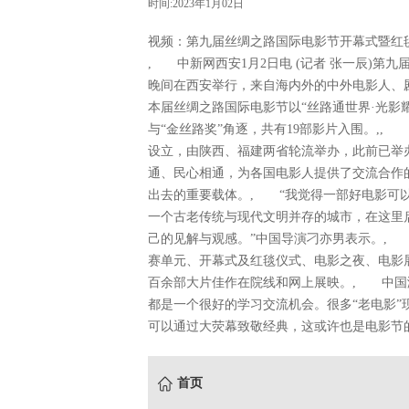
时间:2023年1月02日
视频：第九届丝绸之路国际电影节开幕式暨红
, 中新网西安1月2日电 (记者 张一辰)第
晚间在西安举行，来自海内外的中外电影人
本届丝绸之路国际电影节以“丝路通世界·光影耀
与“金丝路奖”角逐，共有19部影片入围。,,
设立，由陕西、福建两省轮流举办，此前已举
通、民心相通，为各国电影人提供了交流合作
出去的重要载体。, “我觉得一部好电影可
一个古老传统与现代文明并存的城市，在这里
己的见解与观感。”中国导演刁亦男表示。, 
赛单元、开幕式及红毯仪式、电影之夜、电影
百余部大片佳作在院线和网上展映。, 中国
都是一个很好的学习交流机会。很多“老电影
可以通过大荧幕致敬经典，这或许也是电影节的
首页