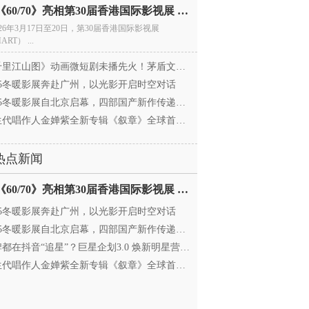
电影《60/70》亮相第30届香港国际影视展 冲刺戛纳备
026年3月17日至20日，第30届香港国际影视展
ART） ...
里江山图》动画微短剧未播先火！茅盾文学奖IP首
025冬暖影展奔赴广州，以光影开启时空对话
25冬暖影展自北京启幕，四部国产新作传递银幕温情
代唱作人金婵紫全新专辑《叙章》全球首发，颠覆
热点新闻
电影《60/70》亮相第30届香港国际影视展 冲刺戛纳备
025冬暖影展奔赴广州，以光影开启时空对话
25冬暖影展自北京启幕，四部国产新作传递银幕温情
都在抖音“追星”？巨星企划3.0 焕新明星营销，让
代唱作人金婵紫全新专辑《叙章》全球首发，颠覆