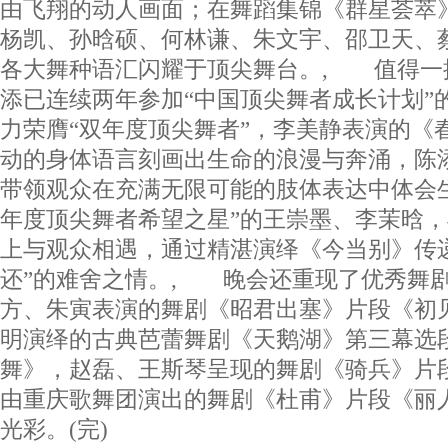
由飞翔的动人画面；在舞蹈集锦《群星荟萃
杨凯、孙晗硕、何林谦、朱文宇、邵卫天、
各大舞种语汇闪耀于顶尖舞台。, 值得一
添已连续两年参加“中国顶尖舞者成长计划”
力荣膺“双年度顶尖舞者”，李美静表演的《
动的身体语言刻画出生命的浪漫与奔涌，陈添
带领观众在充满无限可能的肢体表达中体会
年度顶尖舞者希望之星”的王崇墨、李茉晗
上与观众相遇，通过精湛演绎《今当别》传
还”的难舍之情。, 晚会还重现了优秀舞
方、朱寅表演的舞剧《昭君出塞》片段《初
明演绎的古典芭蕾舞剧《天鹅湖》第三幕选
舞》，赵磊、王斯琴呈现的舞剧《骑兵》片
由重庆歌舞团演出的舞剧《杜甫》片段《丽
光彩。(完)