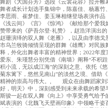
舞剧《大国芬芳》选段《云裳花容》拉开帷幕
舞者成长计划选手集锦中，陈嘉佳、杨蕙竹
李思雨、崔梦佳、姜玉琳相继登场表演作品
《浅云间》《宫》《惊鸿》《献给那个爱我
赞带来的《萨吾尔登·礼赞》，赵浩洋演出
赵珊演绎的双人舞《老雁》，以及由李德戈
市乌兰牧骑倾情呈现的群舞《雄鹰》对民族
释，外化出舞者丰富的精神世界；2022年
爱东、朱瑾慧分别凭借《南墙》阐释“不积
积小流，无以成江海”的深刻之意、依托《悠
菊东篱下，悠然见南山”的淡然之境、借助
精神的崇高与伟大。, 观众在由舞蹈家刘
好，明天》中，深刻感受到未来承载的希望
斯骏一起在双人舞《向上》中享受勇气给予
斌表演的《北魏飞天壁画印象》中领略千姿