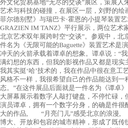
外文化贸易基地“无尽的交谈”展区，策展人
艺术与科技的碰撞，在展区一层，刘野的绘
菲尔德别墅》与瑞巴卡·霍恩的小提琴装置艺术《
GRAZIEN IM TANZ》平行展示，两位
北京艺术双年展跨时空“交谈”。参观中，北
件名为《无限可能的Baguette》装置艺术
冲天的火箭承载着谭卓的想象。谭卓说：“
满幻想的东西，但我的影视作品又都是现实
我其实挺‘哈’技术的，我在作品中很在意工
风格不一样，我很希望自己的作品能达到一种
态。”在这件展品后面就是一件名为《谭卓
大屏幕展示着数字人敲打键盘，不停忙碌，
演员谭卓，拥有一个数字分身，的确是件很
大的作品, “月亮门儿”感受北京的浪漫
博大、开放和包容的城市精神，形成了既传