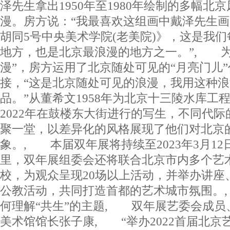
泽先生拿出1950年至1980年绘制的多幅北
漫。房方说：“我最喜欢这组画中戴泽先生
胡同5号中央美术学院(老美院)》，这是我
地方，也是北京最浪漫的地方之一。”, 为
漫”，房方运用了北京随处可见的“月亮门儿
接，“这是北京随处可见的浪漫，我用这种
品。”从董希文1958年为北京十三陵水库工
2022年在鼓楼东大街进行的写生，不同代际
聚一堂，以差异化的风格展现了他们对北京
象。, 本届双年展将持续至2023年3月1
里，双年展组委会还将联合北京市内多个艺
校，为观众呈现20场以上活动，并举办讲座
公教活动，共同打造首都的艺术城市氛围。
何理解“共生”的主题, 双年展艺委会成
美术馆馆长张子康, “举办2022首届北京