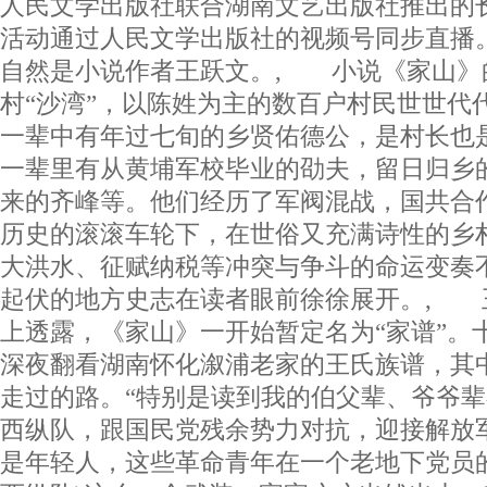
人民文学出版社联合湖南文艺出版社推出的
活动通过人民文学出版社的视频号同步直播
自然是小说作者王跃文。, 小说《家山》
村“沙湾”，以陈姓为主的数百户村民世世代
一辈中有年过七旬的乡贤佑德公，是村长也
一辈里有从黄埔军校毕业的劭夫，留日归乡
来的齐峰等。他们经历了军阀混战，国共合
历史的滚滚车轮下，在世俗又充满诗性的乡
大洪水、征赋纳税等冲突与争斗的命运变奏
起伏的地方史志在读者眼前徐徐展开。, 
上透露，《家山》一开始暂定名为“家谱”。
深夜翻看湖南怀化溆浦老家的王氏族谱，其
走过的路。“特别是读到我的伯父辈、爷爷辈在
西纵队，跟国民党残余势力对抗，迎接解放
是年轻人，这些革命青年在一个老地下党员