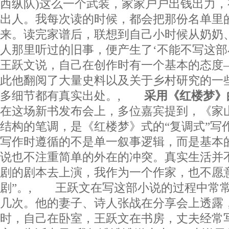
西纵队)这么一个武装，家家户户出钱出力
出人。我每次读的时候，都会把那份名单里
来。读完家谱后，联想到自己小时候从奶奶
人那里听过的旧事，便产生了‘不能不写这
王跃文说，自己在创作时有一个基本的态度—
此他翻阅了大量史料以及关于乡村研究的一
多细节都有真实出处。,
采用《红楼梦》
在这场新书发布会上，多位嘉宾提到，《家
结构的笔调，是《红楼梦》式的“复调式”写
写作时遵循的不是单一叙事逻辑，而是基本
说也不注重简单的外在的冲突。真实生活并
剧的剧本去上演，我作为一个作家，也不愿
剧”。, 王跃文在写这部小说的过程中常
几次。他的妻子、诗人张战在分享会上透露
时，自己在卧室，王跃文在书房，丈夫经常写