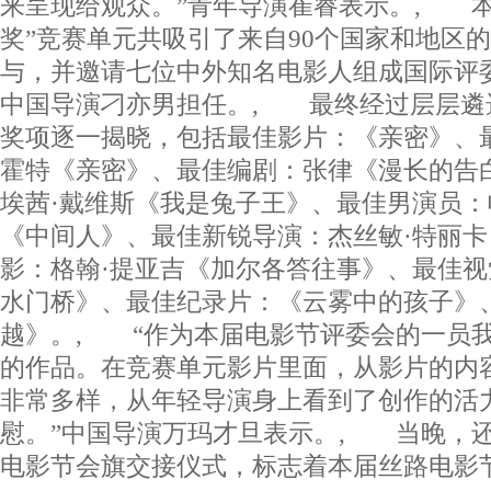
来呈现给观众。”青年导演崔睿表示。, 本
奖”竞赛单元共吸引了来自90个国家和地区的
与，并邀请七位中外知名电影人组成国际评
中国导演刁亦男担任。, 最终经过层层遴选
奖项逐一揭晓，包括最佳影片：《亲密》、
霍特《亲密》、最佳编剧：张律《漫长的告
埃茜·戴维斯《我是兔子王》、最佳男演员：
《中间人》、最佳新锐导演：杰丝敏·特丽
影：格翰·提亚吉《加尔各答往事》、最佳
水门桥》、最佳纪录片：《云雾中的孩子》
越》。, “作为本届电影节评委会的一员
的作品。在竞赛单元影片里面，从影片的内
非常多样，从年轻导演身上看到了创作的活
慰。”中国导演万玛才旦表示。, 当晚，
电影节会旗交接仪式，标志着本届丝路电影节