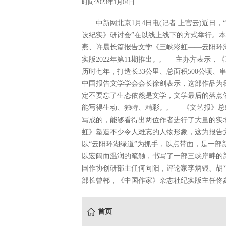
时间:2023年1月04日
中新网北京1月4日电(记者 上官云)近日，
设纪实》研讨会”在以线上线下的方式举行。
燕、许晨长篇报告文学《三峡彩虹——云阳环
实版2022年第11期推出。, 主办方表示
历时七年，打造长33公里、总面积500公顷
中国报告文学学会会长徐剑表示，这部作品为
定不要忘了生态依然是文学，文学最后的落点
能写得生动、独特、精彩。, 《文艺报》总
写成的，能够看得出两位作者进行了大量的实
虹》塑造不少令人难忘的人物形象，这为报告
以“云阳环湖绿道”为抓手，以点带面，是一部
以宏阔而温润的笔触，书写了一部三峡岸畔的
国作协创研部主任何向阳，评论家李炳银、胡
部长曾郴，《中国作家》杂志社纪实版主任佟鑫
首页