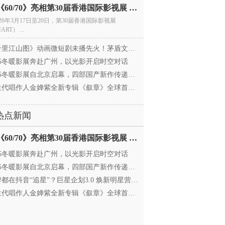
电影《60/70》亮相第30届香港国际影视展 冲刺戛纳备
026年3月17日至20日，第30届香港国际影视展
ART） ...
里江山图》动画微短剧未播先火！茅盾文学奖IP首
025冬暖影展奔赴广州，以光影开启时空对话
25冬暖影展自北京启幕，四部国产新作传递银幕温情
代唱作人金婵紫全新专辑《叙章》全球首发，颠覆
热点新闻
电影《60/70》亮相第30届香港国际影视展 冲刺戛纳备
025冬暖影展奔赴广州，以光影开启时空对话
25冬暖影展自北京启幕，四部国产新作传递银幕温情
都在抖音“追星”？巨星企划3.0 焕新明星营销，让
代唱作人金婵紫全新专辑《叙章》全球首发，颠覆