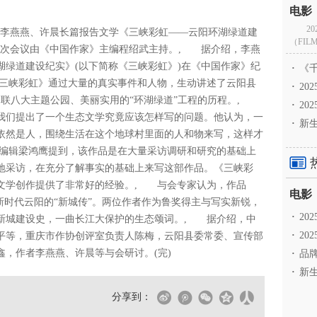
2
“李燕燕、许晨长篇报告文学《三峡彩虹——云阳环湖绿道建
（FILM
本次会议由《中国作家》主编程绍武主持。, 据介绍，李燕
湖绿道建设纪实》(以下简称《三峡彩虹》)在《中国作家》纪
·
《千
，《三峡彩虹》通过大量的真实事件和人物，生动讲述了云阳县
·
2
、串联八大主题公园、美丽实用的“环湖绿道”工程的历程。,
·
20
我们提出了一个生态文学究竟应该怎样写的问题。他认为，一
·
新生
依然是人，围绕生活在这个地球村里面的人和物来写，这样才
编辑梁鸿鹰提到，该作品是在大量采访调研和研究的基础上
地采访，在充分了解事实的基础上来写这部作品。《三峡彩
文学创作提供了非常好的经验。, 与会专家认为，作品
新时代云阳的“新城传”。两位作者作为鲁奖得主与写实新锐，
·
2
新城建设史，一曲长江大保护的生态颂词。, 据介绍，中
·
20
平等，重庆市作协创评室负责人陈梅，云阳县委常委、宣传部
，作者李燕燕、许晨等与会研讨。(完)
·
品牌
·
新生
分享到：