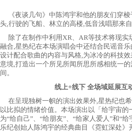
《夜谈几句》中陈鸿宇和他的朋友们穿梭
头,行驶的飞船、林立的高楼,低音浅唱那来
除了在制作中利用XR、AR等技术将现实
融合,星热纪在本场演唱会中还结合民谣音
设计配合歌曲的内容与风格,为冰冷的科技
意境,打造出一个所见所闻所思所感相统一的
间。
线上+线下
全场域延展互
在呈现独树一帜的演出效果外,星热纪也
以比拟的情绪价值。本场演出以「给宇宙的
为“给自己”、“给朋友”、“给家人爱人”和“
乐纪创始人陈鸿宇的经典曲目《霓虹深处》