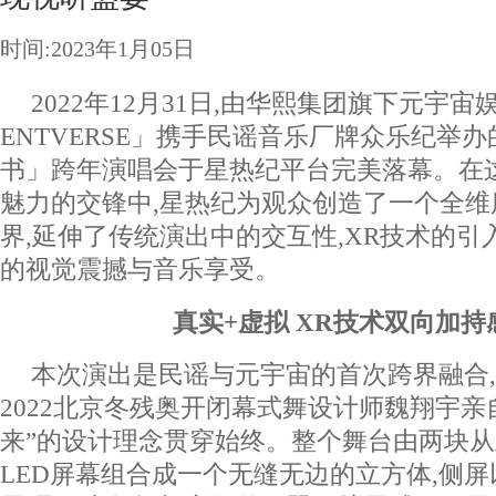
时间:2023年1月05日
2022年12月31日,由华熙集团旗下元宇
ENTVERSE」携手民谣音乐厂牌众乐纪举
书」跨年演唱会于星热纪平台完美落幕。在
魅力的交锋中,星热纪为观众创造了一个全
界,延伸了传统演出中的交互性,XR技术的
的视觉震撼与音乐享受。
真实+虚拟
X
R
技术
双向加持
本次演出是民谣与元宇宙的首次跨界融合
2022北京冬残奥开闭幕式舞设计师魏翔宇亲
来”的设计理念贯穿始终。整个舞台由两块
LED屏幕组合成一个无缝无边的立方体,侧