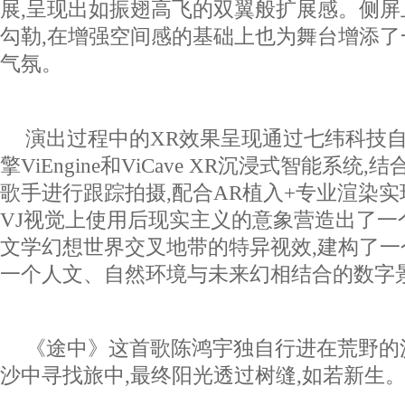
展,呈现出如振翅高飞的双翼般扩展感。侧屏
勾勒,在增强空间感的基础上也为舞台增添
气氛。
演出过程中的XR效果呈现通过七纬科技
擎ViEngine和ViCave XR沉浸式智能系
歌手进行跟踪拍摄,配合AR植入+专业渲染
VJ视觉上使用后现实主义的意象营造出了一
文学幻想世界交叉地带的特异视效,建构了一
一个人文、自然环境与未来幻相结合的数字
《途中》这首歌陈鸿宇独自行进在荒野的
沙中寻找旅中,最终阳光透过树缝,如若新生