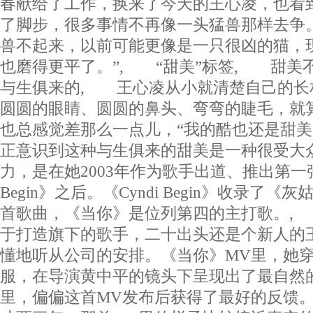
春献给了工作，换来了今天的王心凌，也看到
了脚步，很多事情不再像一头猛兽那样去争
兽不起来，以前可能更像是一只很凶的猫，
也磨得更平了。”, “甜美”标签, 甜美不
与生俱来的, 王心凌从小就清楚自己的长
圆圆的眼睛、圆圆的鼻头、弯弯的睫毛，就
也总感觉差那么一点儿，“我的酷也还是甜美
正意识到这种与生俱来的甜美是一种很受大
力，是在她2003年作为歌手出道、推出第一张
Begin》之后。《Cyndi Begin》收录了
首歌曲，《当你》是位列第四的主打歌。,
于打造旗下的歌手，二十出头还是个新人的
懂地听从公司的安排。《当你》MV里，她
服，在导演黄中平的镜头下呈现出了最自然
里，偏偏这首MV发布后获得了最好的反馈。