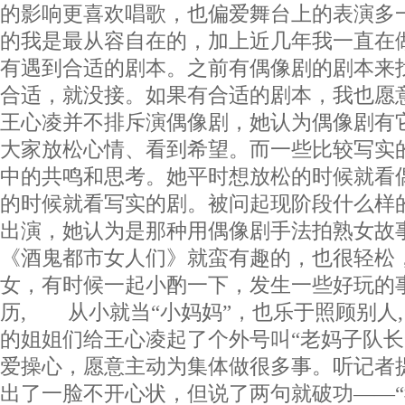
的影响更喜欢唱歌，也偏爱舞台上的表演多
的我是最从容自在的，加上近几年我一直在
有遇到合适的剧本。之前有偶像剧的剧本来
合适，就没接。如果有合适的剧本，我也愿
王心凌并不排斥演偶像剧，她认为偶像剧有
大家放松心情、看到希望。而一些比较写实
中的共鸣和思考。她平时想放松的时候就看
的时候就看写实的剧。被问起现阶段什么样
出演，她认为是那种用偶像剧手法拍熟女故
《酒鬼都市女人们》就蛮有趣的，也很轻松
女，有时候一起小酌一下，发生一些好玩的
历, 从小就当“小妈妈”，也乐于照顾别人
的姐姐们给王心凌起了个外号叫“老妈子队长
爱操心，愿意主动为集体做很多事。听记者
出了一脸不开心状，但说了两句就破功——