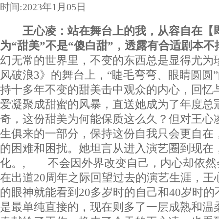
时间:2023年1月05日
王心凌：站在舞台上的我，从容自在【即
为“甜美”不是“傻白甜”，透露有合适剧本
幻无常的世界里，不变的东西总是显得尤为
风破浪3》的舞台上，“睫毛弯弯、眼睛圆圆
持十多年不变的甜美击中观众的内心，回忆
爱凝聚成甜蜜的风暴，直送她成为了年度总
奇，这份甜美为何能保质这么久？但对王心
生俱来的一部分，保持这份自我只会更自在
的困难和困扰。她坦言从进入演艺圈到现在
化。, 不会因外界改变自己，内心却依然
在出道20周年之际回望过去的演艺生涯，王
的眼神就能看到20多岁时的自己和40岁时的
是最单纯直接的，现在则多了一层成熟和温