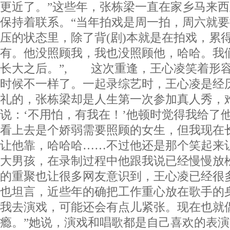
更近了。”这些年，张栋梁一直在家乡马来
保持着联系。“当年拍戏是周一拍，周六就
压的状态里，除了背(剧)本就是在拍戏，累
有。他没照顾我，我也没照顾他，哈哈。我
长大之后。”, 这次重逢，王心凌笑着形
时候不一样了。一起录综艺时，王心凌是经
礼的，张栋梁却是人生第一次参加真人秀，
说：‘不用怕，有我在！’他顿时觉得我给了
看上去是个娇弱需要照顾的女生，但我现在
让他靠，哈哈哈……不过他还是那个笑起来
大男孩，在录制过程中他跟我说已经慢慢放
的重聚也让很多网友意识到，王心凌已经很
也坦言，近些年的确把工作重心放在歌手的
我去演戏，可能还会有点儿紧张。现在也就
瘾。”她说，演戏和唱歌都是自己喜欢的表