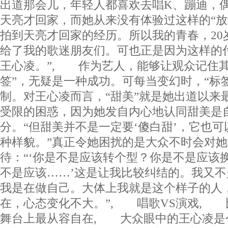
出道那会儿，年轻人都喜欢去唱K、蹦迪，
天亮才回家，而她从来没有体验过这样的“放
拍到天亮才回家的经历。所以我的青春，20
给了我的歌迷朋友们。可也正是因为这样的
王心凌。”, 作为艺人，能够让观众记住其
签”，无疑是一种成功。可每当变幻时，“标
制。对王心凌而言，“甜美”就是她出道以来
受限的困惑，因为她发自内心地认同甜美是
分。“但甜美并不是一定要‘傻白甜’，它也
种样貌。”真正令她困扰的是大众不时会对
待：“‘你是不是应该转个型？你是不是应该
不是应该……’这是让我比较纠结的。我又
我是在做自己。大体上我就是这个样子的人
在，心态变化不大。”, 唱歌VS演戏,
舞台上最从容自在, 大众眼中的王心凌是