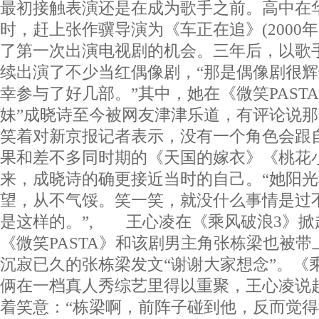
最初接触表演还是在成为歌手之前。高中在
时，赶上张作骥导演为《车正在追》(2000
了第一次出演电视剧的机会。三年后，以歌
续出演了不少当红偶像剧，“那是偶像剧很
幸参与了好几部。”其中，她在《微笑PAST
妹”成晓诗至今被网友津津乐道，有评论说
笑着对新京报记者表示，没有一个角色会跟
果和差不多同时期的《天国的嫁衣》《桃花
来，成晓诗的确更接近当时的自己。“她阳
望，从不气馁。笑一笑，就没什么事情是过
是这样的。”, 王心凌在《乘风破浪3》掀
《微笑PASTA》和该剧男主角张栋梁也被
沉寂已久的张栋梁发文“谢谢大家想念”。《
俩在一档真人秀综艺里得以重聚，王心凌说
着笑意：“栋梁啊，前阵子碰到他，反而觉