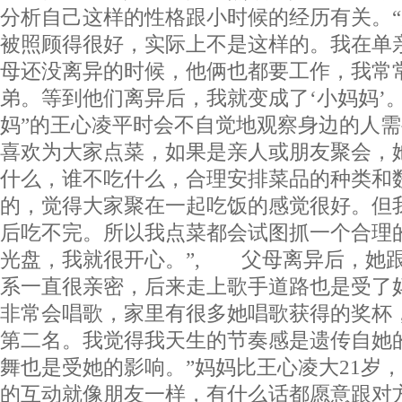
分析自己这样的性格跟小时候的经历有关。
被照顾得很好，实际上不是这样的。我在单
母还没离异的时候，他俩也都要工作，我常
弟。等到他们离异后，我就变成了‘小妈妈’。
妈”的王心凌平时会不自觉地观察身边的人
喜欢为大家点菜，如果是亲人或朋友聚会，
什么，谁不吃什么，合理安排菜品的种类和
的，觉得大家聚在一起吃饭的感觉很好。但
后吃不完。所以我点菜都会试图抓一个合理
光盘，我就很开心。”, 父母离异后，她
系一直很亲密，后来走上歌手道路也是受了
非常会唱歌，家里有很多她唱歌获得的奖杯
第二名。我觉得我天生的节奏感是遗传自她
舞也是受她的影响。”妈妈比王心凌大21岁
的互动就像朋友一样，有什么话都愿意跟对