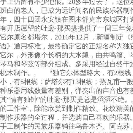
手上仍留有不少疤痕。20多年过去了，这位
斑白的老人，已成为远近闻名的民族乐器制作
年，四十四团永安镇在图木舒克市东城区打
有开店愿望的吐逊·那买提提供了一间三年
它尔原名都塔尔，2016年12月，新疆制定
语》通用标准，最终确定它的正规名称为独
它尔，外形像个长柄的大水瓢，由共鸣箱、
琴马和琴弦等部分组成。多采用经过自然干
桃木制作。, “独它尔体型略大，有2根线
小，有5根线；萨塔尔有13根线；热瓦甫一般
种乐器用线数量有差别，弹奏出的声音也有
其“情有独钟”的吐逊·那买提总是滔滔不绝。
的工作室，除能欣赏到制作精致、花纹精美
制作乐器的全过程，并选购自己喜欢的乐器
手工制作的民族乐器销往乌鲁木齐、阿克苏