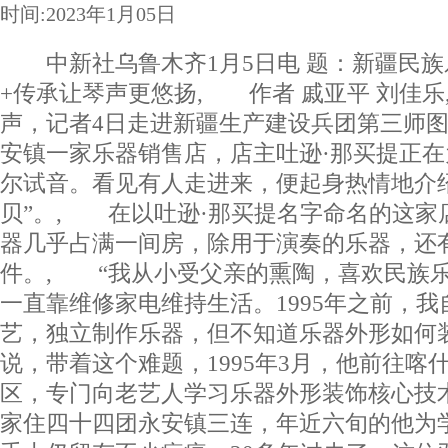
时间:2023年1月05日
中新社乌鲁木齐1月5日电 题：新疆民族
+传承让琴声更悠扬, 作者 戚亚平 刘佳
声，记者4日走进新疆生产建设兵团第三师
安镇一家乐器销售店，店主吐逊·那买提正
尔试音。看见有人走进来，便起身热情地介
贝”。, 在以吐逊·那买提名字命名的这家
器几乎占满一间房，除用于演奏的乐器，还
件。, “我从小受父亲的熏陶，喜欢民族
一直靠维修家电维持生活。1995年之前，
艺，独立制作乐器，但不知道乐器外形如何装
说，带着这个难题，1995年3月，他前往喀
区，专门向老艺人学习乐器外形装饰核心技
家住四十四团永安镇三连，年近六旬的他为