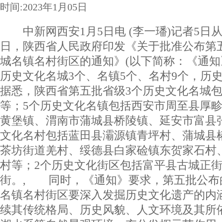
时间:2023年1月05日
中新网西安1月5日电 (李一璠)记者5日
日，陕西省人民政府印发《关于批准公布第
城名镇名村街区的通知》(以下简称：《通知
历史文化名城3个、名镇5个、名村9个，
据悉，陕西省第五批省级3个历史文化名城
等；5个历史文化名镇包括西安市周至县厚
黄堡镇、渭南市蒲城县桥陵镇、延安市富县
文化名村包括蓝田县灞源镇青坪村、蒲城县
茶坊街道羌村、绥德县白家硷镇东贺家石村
村等；2个历史文化街区包括富平县古城正
街。, 同时，《通知》要求，第五批公布
名镇名村街区要深入发掘历史文化遗产的内
续其传统格局、历史风貌、人文环境及其所