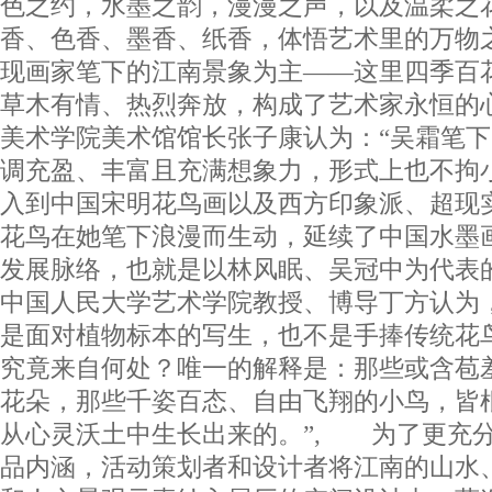
色之约，水墨之韵，漫漫之声，以及温柔之
香、色香、墨香、纸香，体悟艺术里的万物
现画家笔下的江南景象为主——这里四季百
草木有情、热烈奔放，构成了艺术家永恒的
美术学院美术馆馆长张子康认为：“吴霜笔
调充盈、丰富且充满想象力，形式上也不拘
入到中国宋明花鸟画以及西方印象派、超现
花鸟在她笔下浪漫而生动，延续了中国水墨
发展脉络，也就是以林风眠、吴冠中为代表
中国人民大学艺术学院教授、博导丁方认为
是面对植物标本的写生，也不是手捧传统花
究竟来自何处？唯一的解释是：那些或含苞
花朵，那些千姿百态、自由飞翔的小鸟，皆
从心灵沃土中生长出来的。”, 为了更充
品内涵，活动策划者和设计者将江南的山水