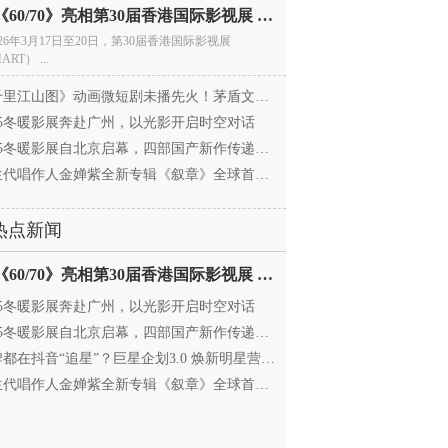
电影《60/70》亮相第30届香港国际影视展 冲刺戛纳备
026年3月17日至20日，第30届香港国际影视展
ART） ...
里江山图》动画微短剧未播先火！茅盾文学奖IP首
025冬暖影展奔赴广州，以光影开启时空对话
25冬暖影展自北京启幕，四部国产新作传递银幕温情
代唱作人金婵紫全新专辑《叙章》全球首发，颠覆
热点新闻
电影《60/70》亮相第30届香港国际影视展 冲刺戛纳备
025冬暖影展奔赴广州，以光影开启时空对话
25冬暖影展自北京启幕，四部国产新作传递银幕温情
都在抖音“追星”？巨星企划3.0 焕新明星营销，让
代唱作人金婵紫全新专辑《叙章》全球首发，颠覆