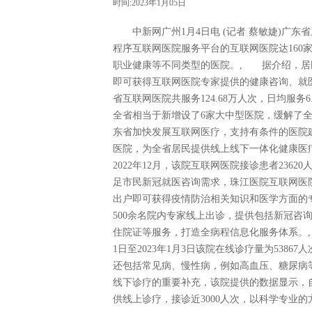
时间:2023年1月05日
中新网广州1月4日电 (记者 蔡敏婕)广东
程序互联网医院服务平台的互联网医院达160
职业健康等不同类型的医院。, 据介绍，居
即可获得互联网医院专家提供的健康咨询、就医配
省互联网医院共服务124.68万人次，日均服务
全省相当于新增设了6家大中型医院，缓解了
东省加快发展互联网医疗，支持有条件的医院
医院，为全省居民提供线上线下一体化健康医
2022年12月，该院互联网医院接诊患者23
足市民新冠就医咨询需求，珠江医院互联网医
出户即可获得疫情防治相关知识和医学方面的
500余名院内专家线上出诊，提供包括新冠咨
住院证等服务，打造全病程信息化服务体系。,
1日至2023年1月3日该院在线诊疗量为538
还包括常见病、慢性病，例如高血压、糖尿病
线下诊疗的重要补充，该院提供的数据显示，自2
供线上诊疗，接诊近3000人次，以科学专业的