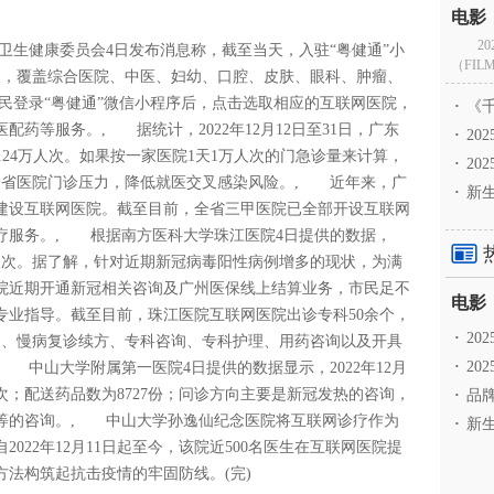
2
省卫生健康委员会4日发布消息称，截至当天，入驻“粤健通”小
（FILM
家，覆盖综合医院、中医、妇幼、口腔、皮肤、眼科、肿瘤、
民登录“粤健通”微信小程序后，点击选取相应的互联网医院，
·
《千
药等服务。, 据统计，2022年12月12日至31日，广东
·
2
6.24万人次。如果按一家医院1天1万人次的门急诊量来计算，
·
20
全省医院门诊压力，降低就医交叉感染风险。, 近年来，广
·
新生
建设互联网医院。截至目前，全省三甲医院已全部开设互联网
疗服务。, 根据南方医科大学珠江医院4日提供的数据，
620人次。据了解，针对近期新冠病毒阳性病例增多的现状，为满
院近期开通新冠相关咨询及广州医保线上结算业务，市民足不
专业指导。截至目前，珠江医院互联网医院出诊专科50余个，
·
2
询、慢病复诊续方、专科咨询、专科护理、用药咨询以及开具
·
20
 中山大学附属第一医院4日提供的数据显示，2022年12月
67人次；配送药品数为8727份；问诊方向主要是新冠发热的咨询，
·
品牌
等的咨询。, 中山大学孙逸仙纪念医院将互联网诊疗作为
·
新生
022年12月11日起至今，该院近500名医生在互联网医院提
方法构筑起抗击疫情的牢固防线。(完)