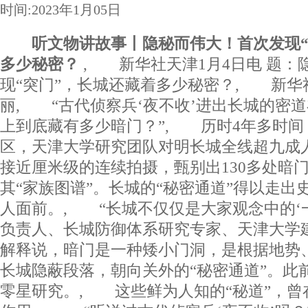
时间:2023年1月05日
听文物讲故事丨隐秘而伟大！首次发现“
多少秘密？
, 新华社天津1月4日电 题：
现“突门”，长城还藏着多少秘密？, 新华
丽, “古代侦察兵‘夜不收’进出长城的密道
上到底藏有多少暗门？”, 历时4年多时间
区，天津大学研究团队对明长城全线超九成
接近厘米级的连续拍摄，甄别出130多处暗
其“家族图谱”。长城的“秘密通道”得以走出
人面前。, “长城不仅仅是大家观念中的‘一
负责人、长城防御体系研究专家、天津大学
解释说，暗门是一种矮小门洞，是根据地势
长城隐蔽段落，朝向关外的“秘密通道”。此
零星研究。, 这些鲜为人知的“秘道”，曾