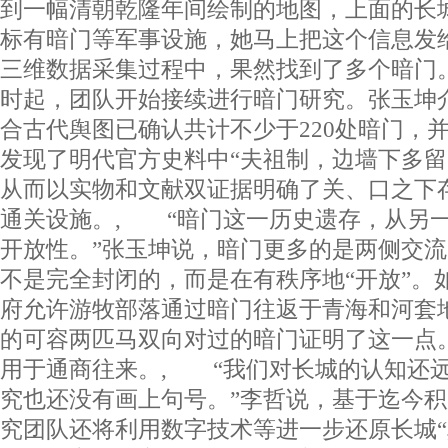
到一幅清朝乾隆年间绘制的地图，上面的长
标有暗门等军事设施，她马上把这个信息发
三维数据采集过程中，果然找到了多个暗门
时起，团队开始接续进行暗门研究。张玉坤
合古代舆图已确认共计不少于220处暗门，并
发现了明代官方史料中“夫祖制，边墙下多留
从而以实物和文献双证据明确了关、口之下
通关设施。, “暗门这一历史遗存，从另
开放性。”张玉坤说，暗门更多的是两侧交
不是完全封闭的，而是在有秩序地“开放”。
府允许游牧部落通过暗门往返于青海和河套
的可容两匹马双向对过的暗门证明了这一点
用于通商往来。, “我们对长城的认知还
究也还没有画上句号。”李哲说，基于迄今
究团队还将利用数字技术等进一步还原长城“