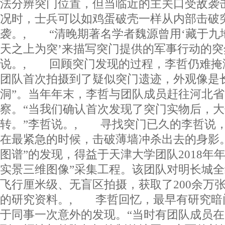
法分辨突门位置，但当临近的主关口受敌袭
况时，士兵可以如鸡蛋破壳一样从内部击破
袭。, “清晚期著名学者魏源曾用‘藏于九
天之上为突’来描写突门提供的军事行动的突
说。, 回顾突门发现的过程，李哲仍难掩激
团队首次拍摄到了疑似突门遗迹，外观像是
洞”。当年年末，李哲与团队成员赶往河北
察。“当我们确认首次发现了突门实物后，
转。”李哲说。, 寻找突门已久的李哲说
在最紧急的时候，击破薄墙冲杀出去的身影
图谱”的发现，得益于天津大学团队2018年
实景三维图像”采集工程。该团队对明长城
飞行厘米级、无盲区拍摄，获取了200余万
的研究资料。, 李哲回忆，最早有研究暗门
于同事一次意外的发现。“当时有团队成员