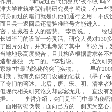
作用。, “听说过古代侦察兵‘夜不收’吗？
津大学建筑学院特聘研究员李哲说，有一些
俯身而过的暗门就是供他们通行之用，不仅
而且兵士返回后还需验准暗号方能进入。,
密，更藏着古人的智慧。”李哲说。, 经
长城暗门的设置十分灵活。研究人员对130
了图片分析，并实地考察了其中一部分后，
当地地形高度契合，且其构造根据需求各不
造都是独一无二的。”李哲说。, 此次研究
家族”中最为隐秘的突门实物。, 早在200
时期，就有类似突门设施的记载，《墨子·
了专门的著述。此后，唐、宋、明、清学者
但现代相关研究论文却寥寥无几，一直没有
据。, 李哲介绍，突门是暗门中最为秘密
一面用砖砌伪装，面向己方的一侧实为空心