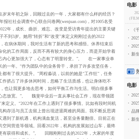
2
。在岁末年初之际，回顾过去的一年，大家都有什么样的经历？
（FILM
会调查中心联合问卷网(wenjuan.com)，对1005名受
022年，成长、曲折、难忘、改变是受访青年提出的主要关键
·
《千
到3岁。她用“转折”和“改变”来定义刚刚过去的2022
·
2
术，在病休期间，我对生活有了新的思考和感悟。休养结束后
·
20
杂化的工作局面，反而不再有较大的身心压力，而是开始学着
·
新生
己内心更加强大了，心态有了明显转变。”, 在一家事业单
成长的一年。“作为团队中的业务骨干，承担了许多攻坚任务，
都有了很大提升。”周程淼说，以前的她是“工作狂”，任务
工作挤占了许多休闲时间，忽略了生活质感，也让身体吃不
办公，也让我更多地去思考，如何平衡工作与生活。明白很多事
·
2
心态放宽。”, 魏斐毕业后一直从事社会工作，现在带领团
·
20
”来定义。“2022年在工作上遇到了很多事情。比如有段时间机
机构存活与员工去留上曾出现进退两难的局面。我不断反思调
·
品牌
又遇到了新机遇，机构满血复活，甚至业务量翻倍。目前正在
·
新生
空间营造等领域。回看2022年，机构的发展如过山车，最终
有获得和成长。”, 回顾刚刚过去的2022年，大家的年度