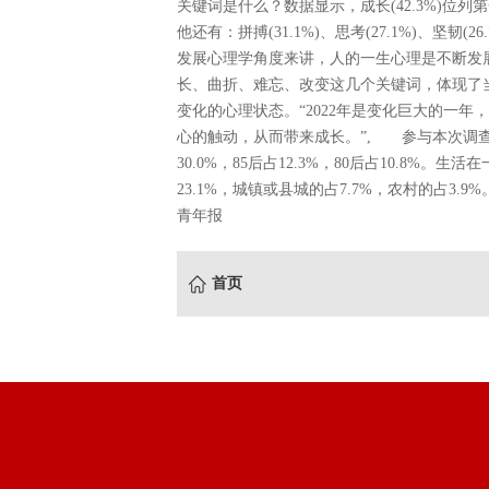
关键词是什么？数据显示，成长(42.3%)位列第一，
他还有：拼搏(31.1%)、思考(27.1%)、坚韧
发展心理学角度来讲，人的一生心理是不断发
长、曲折、难忘、改变这几个关键词，体现了
变化的心理状态。“2022年是变化巨大的一
心的触动，从而带来成长。”, 参与本次调查的受访
30.0%，85后占12.3%，80后占10.8%。
23.1%，城镇或县城的占7.7%，农村的占3.
青年报
首页