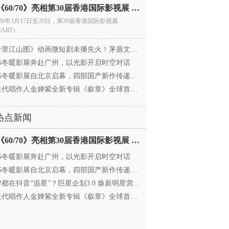
电影《60/70》亮相第30届香港国际影视展 冲刺戛纳备
026年3月17日至20日，第30届香港国际影视展
ART） ...
里江山图》动画微短剧未播先火！茅盾文学奖IP首
025冬暖影展奔赴广州，以光影开启时空对话
25冬暖影展自北京启幕，四部国产新作传递银幕温情
代唱作人金婵紫全新专辑《叙章》全球首发，颠覆
热点新闻
电影《60/70》亮相第30届香港国际影视展 冲刺戛纳备
025冬暖影展奔赴广州，以光影开启时空对话
25冬暖影展自北京启幕，四部国产新作传递银幕温情
都在抖音“追星”？巨星企划3.0 焕新明星营销，让
代唱作人金婵紫全新专辑《叙章》全球首发，颠覆