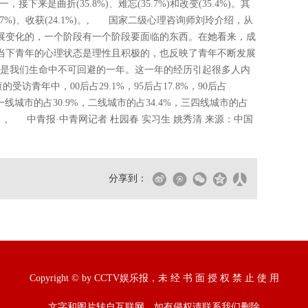
接下来是曲折(35.8%)、难忘(35.7%)和改变(35.4%)。其
(26.7%)、收获(24.1%)。, 国家二级心理咨询师刘玲介绍，从
展变化的，一个阶段有一个阶段要面临的东西。在她看来，成
当下青年的心理状态是理性且积极的，也反映了青年不断发展
年，是我们生命中不可回避的一年。这一年的经历引起很多人内
青年中，00后占29.1%，95后占17.8%，90后占
生活在一线城市的占30.9%，二线城市的占34.4%，三四线城市的占
9%。, 中青报·中青网记者 杜园春 实习生 姚秀清 来源：中国
分享到：
Copyright © by CCTV娱乐报，未 经 书 面 授 权 禁 止 使 用
文字和图片转自互联网，如有侵权请联系我们删除