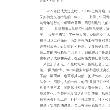
时间:2023年1月05日
2022年已成为过去时，2023年已然开启
又如何定义这特别的一年？, 上周，中国青年报社社
访青年进行的一项调查显示，回顾刚刚过去的2
词。, 首都师范大学研究生辅导员吴薇，孩子不
年。“去年年初我生了一场大病，经历两次手
很快回到工作岗位，面对更强的工作节奏和复
调整和放松，做到豁达和释然。明显感受到自
位工作的周程淼新年33岁了，她说2022年是
也取得了成效和突破，在业务能力和社交能力上
一来就加班加点、不按时吃喝、拒绝社交，让
消。“因为疫情，2022年很多时候都是线上
不能一蹴而就，也要顺其自然，把握节奏，把
队创业。回顾过去的一年，他用“曲折”和“成长
构业务量不多，团队运行有很大资金压力。在
整和优化，在管理机制等方面主动变革，后来
探索医务社会工作、社区可持续发展、社区公共
得到了实质性的进展。自己有很多感悟体会，更