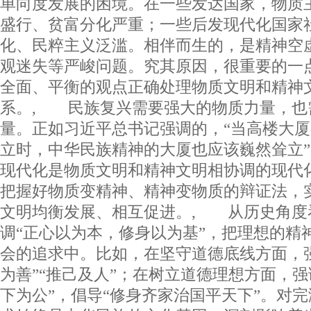
单向度发展的困境。在一些发达国家，物质
盛行、贫富分化严重；一些后发现代化国家
化、民粹主义泛滥。相伴而生的，是精神空
观迷失等严峻问题。究其原因，很重要的一
全面、平衡的观点正确处理物质文明和精神
系。, 民族复兴需要强大的物质力量，也
量。正如习近平总书记强调的，“当高楼大
立时，中华民族精神的大厦也应该巍然耸立”
现代化是物质文明和精神文明相协调的现代
把握好物质变精神、精神变物质的辩证法，
文明均衡发展、相互促进。, 从历史角度
调“正心以为本，修身以为基”，把理想的精
会的追求中。比如，在坚守道德底线方面，强
为善”“推己及人”；在树立道德理想方面，强
下为公”，倡导“修身齐家治国平天下”。对