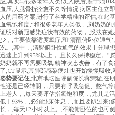
应,其实与很多老年人类似,入院后,鉴于她10
血压,大腿骨折痊愈不久等情况,病区主任立即
人的用药方案,进行了科学精准的评估,在此基
血氧饱和度,“和很多老年人类似，,刘奶奶的
证明对新冠感染症状有效的药物，,没法在她
少，,主要依靠适度氧疗,和‘清醒俯卧位通气’
况。,其中，,清醒俯卧位通气的效果十分理想
迅速上升到95%以上，,且长久保持稳定。”,
奶奶就不再需要吸氧,精神状态改善，有了食
了,CT显示,其肺部感染病灶也开始慢慢吸收,
姿势要记住
,北京地坛医院副院长蒋荣猛,在朋
性还是已经转阴，,只要有呼吸急促、憋气等症
上老人，,每天要评估指氧饱和度，,尤其是活
低于93%，,必须卧床休息，,而且要趴过来(
长，,每天12小时以上。,不能俯卧位的也可侧