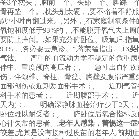
备3个枕头，,胸前一个、头部一个、脚踝一个
骨再垫一个。,枕头别太硬，,要不硌着不舒服
趴2小时再翻过来。,另外，,有家庭制氧条件
氧饱和度低于93%的，,不能脱开氧气去上厕
要防止摔倒。,如果充分俯卧位、吸氧后,指
93%，,务必要去急诊。”,蒋荣猛指出。,
13
气法
, 严重的血流动力学不稳定的危重病
伴中、重度颅内高压者；, 急性出血性疾
伤，伴颈椎、脊柱、骨盆、胸壁及腹部严重
面部创伤或近期颜面部手术；, 近期气管
科手术的患者；, 近期腹部手术；, 近
天内)；, 明确深静脉血栓治疗少于2天
卧位难以耐受者；, 俯卧位后氧合指标反
心律失常的患者。,
老年人感染，警惕这一症
较差,尤其是没有接种过疫苗的老年人,前期症