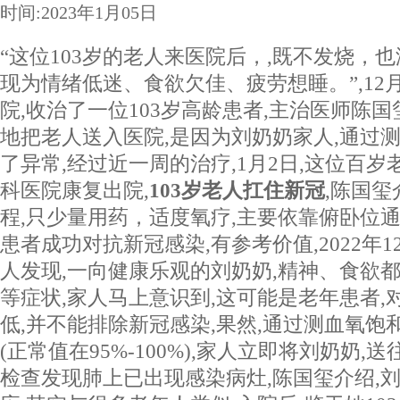
时间:2023年1月05日
“这位103岁的老人来医院后，,既不发烧，也
现为情绪低迷、食欲欠佳、疲劳想睡。”,12月
院,收治了一位103岁高龄患者,主治医师陈
地把老人送入医院,是因为刘奶奶家人,通过测
了异常,经过近一周的治疗,1月2日,这位百岁
科医院康复出院,
103岁老人扛住新冠
,陈国玺
程,只少量用药，适度氧疗,主要依靠俯卧位通
患者成功对抗新冠感染,有参考价值,2022年1
人发现,一向健康乐观的刘奶奶,精神、食欲都
等症状,家人马上意识到,这可能是老年患者,
低,并不能排除新冠感染,果然,通过测血氧饱和
(正常值在95%-100%),家人立即将刘奶奶,
检查发现肺上已出现感染病灶,陈国玺介绍,