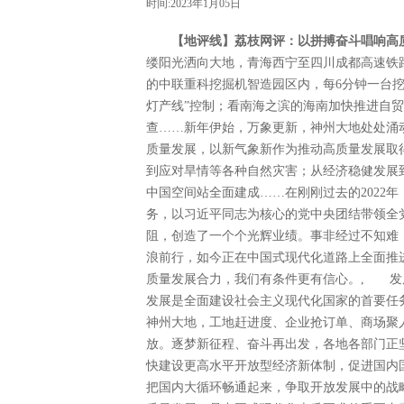
时间:2023年1月05日
【地评线】荔枝网评：以拼搏奋斗唱响高质
缕阳光洒向大地，青海西宁至四川成都高速铁
的中联重科挖掘机智造园区内，每6分钟一台
灯产线”控制；看南海之滨的海南加快推进自贸
查……新年伊始，万象更新，神州大地处处涌
质量发展，以新气象新作为推动高质量发展取
到应对旱情等各种自然灾害；从经济稳健发展
中国空间站全面建成……在刚刚过去的2022
务，以习近平同志为核心的党中央团结带领全
阻，创造了一个个光辉业绩。事非经过不知难
浪前行，如今正在中国式现代化道路上全面推
质量发展合力，我们有条件更有信心。, 发
发展是全面建设社会主义现代化国家的首要任务
神州大地，工地赶进度、企业抢订单、商场聚
放。逐梦新征程、奋斗再出发，各地各部门正
快建设更高水平开放型经济新体制，促进国内
把国内大循环畅通起来，争取开放发展中的战