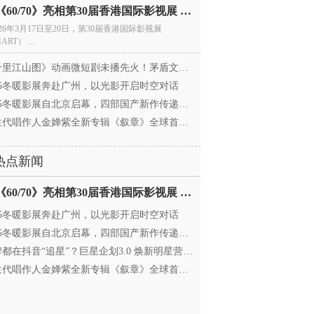
电影《60/70》亮相第30届香港国际影视展 冲刺戛纳备
026年3月17日至20日，第30届香港国际影视展
ART） ...
里江山图》动画微短剧未播先火！茅盾文学奖IP首
025冬暖影展奔赴广州，以光影开启时空对话
25冬暖影展自北京启幕，四部国产新作传递银幕温情
代唱作人金婵紫全新专辑《叙章》全球首发，颠覆
热点新闻
电影《60/70》亮相第30届香港国际影视展 冲刺戛纳备
025冬暖影展奔赴广州，以光影开启时空对话
25冬暖影展自北京启幕，四部国产新作传递银幕温情
都在抖音“追星”？巨星企划3.0 焕新明星营销，让
代唱作人金婵紫全新专辑《叙章》全球首发，颠覆