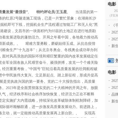
2
量发展“最强音”
,
特约评论员/王玉星
, 当清晨的第一
（FILM
路的红原2号隧道施工现场，已是一片繁忙景象；在湖南长沙
挖掘机即可下线，挖掘机全生产流程通过智能工厂和无人化“黑
·
《千
港建设，文昌市的一块面积约为93亩的土地正在进行地质勘
·
2
动着发展进取的蓬勃活力。开局之年看中国，各地着力推动高
·
20
得新成效。, 艰难方显勇毅，磨砺始得玉成。从抗击疫情
·
新生
到粮食生产“十九连丰”；从北京冬奥会、冬残奥会成功举办到
年，面对风高浪急的国际环境和艰巨繁重的国内改革发展稳定任
党全军全国各族人民艰苦奋斗、顽强拼搏，攻克一个个难关险
，经历重重考验，“中国号”巨轮沿着高质量发展的壮阔航程破
进中华民族伟大复兴。立足新起点、踏上新征程，形成共促高
·
2
展是党执政兴国的第一要务。党的二十大报告指出，高质量
·
20
。2023年是全面贯彻落实党的二十大精神的开局之年。放眼
人气，经济秩序和社会秩序加快恢复，经济活力正在不断释
·
品牌
坚定实施扩大内需战略，持续深化改革破除体制机制障碍，加
·
新生
国际循环顺畅联通，进一步激发高质量发展动力。前进路上，
略主动，就一定能推动高质量发展再上新台阶。, 实现高