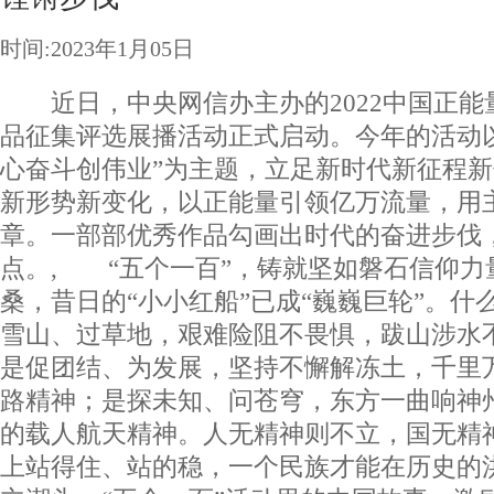
时间:2023年1月05日
近日，中央网信办主办的2022中国正能量
品征集评选展播活动正式启动。今年的活动以
心奋斗创伟业”为主题，立足新时代新征程
新形势新变化，以正能量引领亿万流量，用
章。一部部优秀作品勾画出时代的奋进步伐
点。, “五个一百”，铸就坚如磐石信仰力
桑，昔日的“小小红船”已成“巍巍巨轮”。什
雪山、过草地，艰难险阻不畏惧，跋山涉水
是促团结、为发展，坚持不懈解冻土，千里
路精神；是探未知、问苍穹，东方一曲响神
的载人航天精神。人无精神则不立，国无精
上站得住、站的稳，一个民族才能在历史的