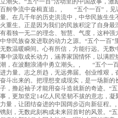
立潮头。“五个一百”活动里的中国故事，激
百舸争流中奋楫直追。, “五个一百”，见
量。在几千年的历史洪流中，中华民族生生
火重生。正是因为我们的民族积淀了自身最
有着独一无二的理念、智慧、气度，这种强
中华民族奋发进取的动力之源。“五个一百”
无数温暖瞬间。心有所信，方能行远。无数
事中汲取成长动力，涵养家国情怀，以满腔
潮，在波翻浪涌中勇立潮头。, “五个一百
进力量。志之所趋，无远弗届。创业维艰，
奋斗出来的。把理想变成现实，是一场新的
子，撸起袖子才能用奋斗造就新的奇迹。“五
事，更加坚定14亿人民坚韧不拔的意志，凝
力量，让团结奋进的中国阔步迈向新征程。
镌刻，无数此刻构成未来回首时的风景。“五